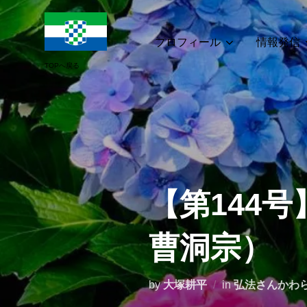
コ
ン
テ
プロフィール
情報発信
ン
ツ
へ
ス
キ
ッ
プ
【第144
曹洞宗）
by
大塚耕平
in
弘法さんかわ