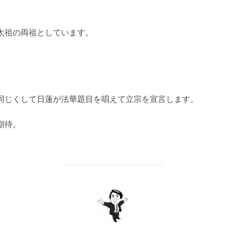
太祖の両祖としています。
同じくして日蓮が法華題目を唱えて立宗を宣言します。
期待。
投稿者