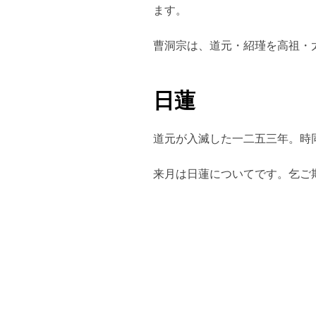
ます。
曹洞宗は、道元・紹瑾を高祖・
日蓮
道元が入滅した一二五三年。時
来月は日蓮についてです。乞ご