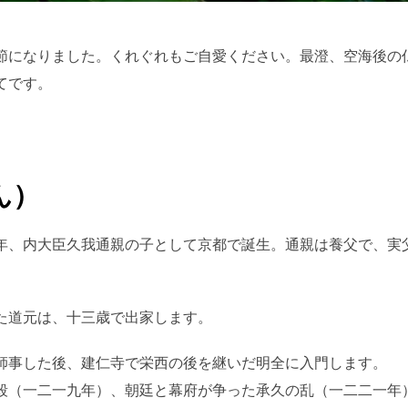
日:
節になりました。くれぐれもご自愛ください。最澄、空海後の
てです。
ん）
年、内大臣久我通親の子として京都で誕生。通親は養父で、実
た道元は、十三歳で出家します。
師事した後、建仁寺で栄西の後を継いだ明全に入門します。
殺（一二一九年）、朝廷と幕府が争った承久の乱（一二二一年