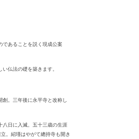
のであることを説く現成公案
しい仏法の礎を築きます。
開創。三年後に永平寺と改称し
十八日に入滅。五十三歳の生涯
確立。紹瑾はやがて總持寺も開き