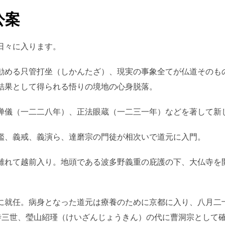
公案
日々に入ります。
勧める只管打坐（しかんたざ）、現実の事象全てが仏道そのも
結果として得られる悟りの境地の心身脱落。
禅儀（一二二八年）、正法眼蔵（一二三一年）などを著して新
鑑、義戒、義演ら、達磨宗の門徒が相次いで道元に入門。
離れて越前入り。地頭である波多野義重の庇護の下、大仏寺を
に就任。病身となった道元は療養のために京都に入り、八月二
寺三世、瑩山紹瑾（けいざんじょうきん）の代に曹洞宗として