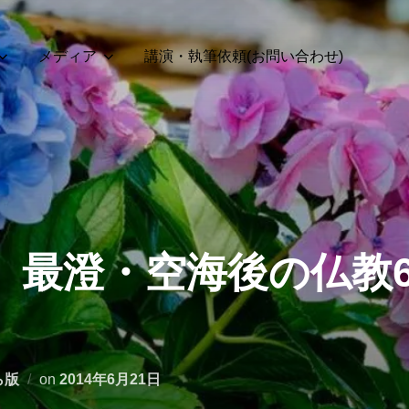
メディア
講演・執筆依頼(お問い合わせ)
号】最澄・空海後の仏教
投
ら版
on
2014年6月21日
稿