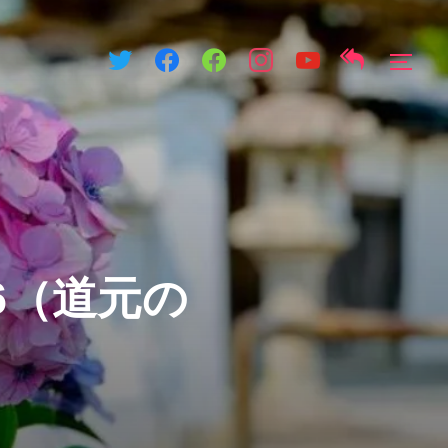
サイ
6（道元の