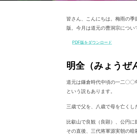
皆さん、こんにちは。梅雨の季
版。今月は道元の曹洞宗につい
PDF版をダウンロード
明全（みょうぜ
道元は鎌倉時代中頃の一二〇〇
という説もあります。
三歳で父を、八歳で母を亡くし
比叡山で良観（良顕）、公円に
その直後、三代将軍源実朝の暗