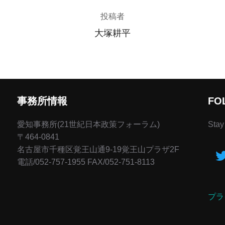
投稿者
大塚耕平
事務所情報
FO
愛知事務所(21世紀日本政策フォーラム)
Stay
〒464-0841
名古屋市千種区覚王山通9-19覚王山プラザ2F
電話/052-757-1955 FAX/052-751-8113
プラ