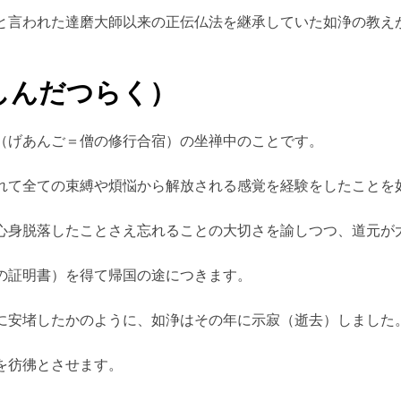
と言われた達磨大師以来の正伝仏法を継承していた如浄の教え
しんだつらく）
（げあんご＝僧の修行合宿）の坐禅中のことです。
れて全ての束縛や煩悩から解放される感覚を経験をしたことを
心身脱落したことさえ忘れることの大切さを諭しつつ、道元が
の証明書）を得て帰国の途につきます。
に安堵したかのように、如浄はその年に示寂（逝去）しました
を彷彿とさせます。