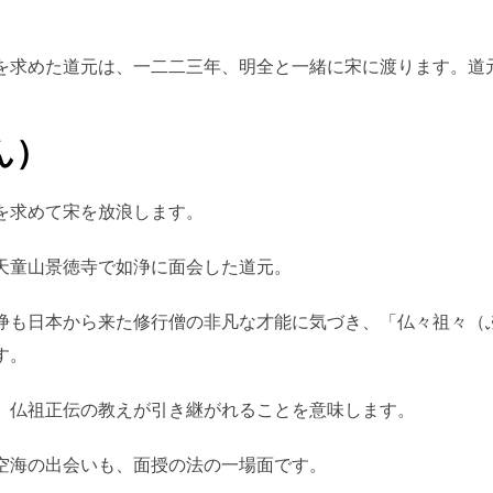
を求めた道元は、一二二三年、明全と一緒に宋に渡ります。道
ん）
を求めて宋を放浪します。
天童山景徳寺で如浄に面会した道元。
浄も日本から来た修行僧の非凡な才能に気づき、「仏々祖々（
す。
、仏祖正伝の教えが引き継がれることを意味します。
空海の出会いも、面授の法の一場面です。