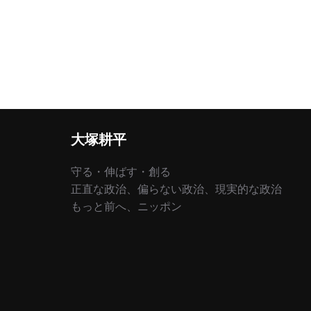
大塚耕平
守る・伸ばす・創る
正直な政治、偏らない政治、現実的な政治
もっと前へ、ニッポン