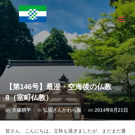
コ
ン
サイド
テ
ン
ツ
へ
ス
キ
ッ
プ
【第146号】最澄・空海後の仏教
8（室町仏教）
投
by
大塚耕平
in
弘法さんかわら版
on
2014年8月21日
稿
日:
皆さん、こんにちは。立秋も過ぎましたが、まだまだ暑