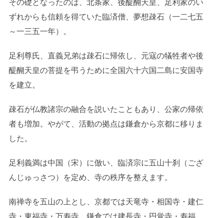
その礎となったのは、北条家、後醍醐天皇、足利家のい
ずれからも信頼を得ていた臨済僧、夢想疎石（一二七五
～一三五一年）。
足利尊氏、直義兄弟は疎石に帰依し、元寇の犠牲者や後
醍醐天皇の菩提を弔うために全国六十六国二島に安国寺
を建立。
疎石が仏教諸宗の融合を説いたこともあり、公家の帰依
者も増加。やがて、活動の拠点は鎌倉から京都に移りま
した。
足利義満は中国（宋）に倣い、臨済宗に五山十刹（ござ
んじゅっさつ）を定め、寺の秩序を整えます。
南禅寺を五山の上とし、京都では天竜寺・相国寺・建仁
寺・東福寺・万寿寺、鎌倉では建長寺・円覚寺・寿福