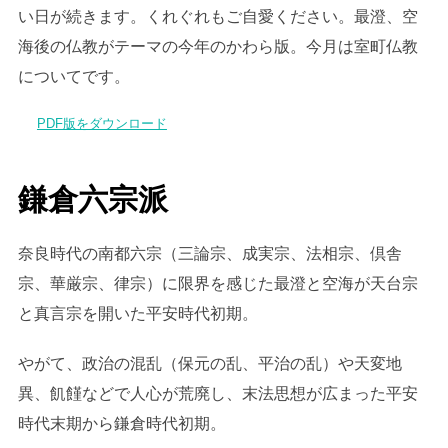
い日が続きます。くれぐれもご自愛ください。最澄、空
海後の仏教がテーマの今年のかわら版。今月は室町仏教
についてです。
PDF版をダウンロード
鎌倉六宗派
奈良時代の南都六宗（三論宗、成実宗、法相宗、倶舎
宗、華厳宗、律宗）に限界を感じた最澄と空海が天台宗
と真言宗を開いた平安時代初期。
やがて、政治の混乱（保元の乱、平治の乱）や天変地
異、飢饉などで人心が荒廃し、末法思想が広まった平安
時代末期から鎌倉時代初期。