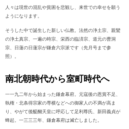
人々は現世の混乱や貧困を悲観し、来世での幸せを願う
ようになります。
そうした中で誕生した新しい仏教。法然の浄土宗、親鸞
の浄土真宗、一遍の時宗、栄西の臨済宗、道元の曹洞
宗、日蓮の日蓮宗が鎌倉六宗派です（先月号まで参
照）。
南北朝時代から室町時代へ
一一九二年から始まった鎌倉幕府。元寇後の恩賞不足、
執権・北条得宗家の専横などへの御家人の不満が高ま
り、やがて後醍醐天皇に呼応して足利尊氏、新田義貞が
蜂起。一三三三年、鎌倉幕府は滅亡しました。