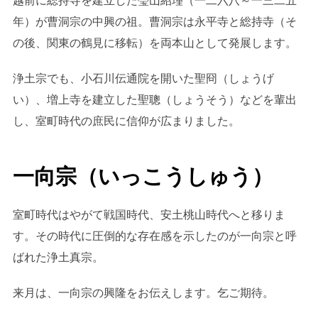
越前に総持寺を建立した瑩山紹瑾（一二六八～一三二五
年）が曹洞宗の中興の祖。曹洞宗は永平寺と総持寺（そ
の後、関東の鶴見に移転）を両本山として発展します。
浄土宗でも、小石川伝通院を開いた聖冏（しょうげ
い）、増上寺を建立した聖聰（しょうそう）などを輩出
し、室町時代の庶民に信仰が広まりました。
一向宗（いっこうしゅう）
室町時代はやがて戦国時代、安土桃山時代へと移りま
す。その時代に圧倒的な存在感を示したのが一向宗と呼
ばれた浄土真宗。
来月は、一向宗の興隆をお伝えします。乞ご期待。