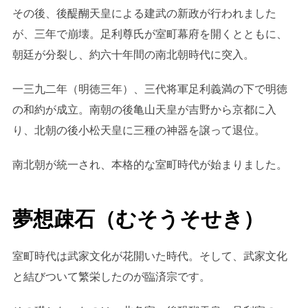
その後、後醍醐天皇による建武の新政が行われました
が、三年で崩壊。足利尊氏が室町幕府を開くとともに、
朝廷が分裂し、約六十年間の南北朝時代に突入。
一三九二年（明徳三年）、三代将軍足利義満の下で明徳
の和約が成立。南朝の後亀山天皇が吉野から京都に入
り、北朝の後小松天皇に三種の神器を譲って退位。
南北朝が統一され、本格的な室町時代が始まりました。
夢想疎石（むそうそせき）
室町時代は武家文化が花開いた時代。そして、武家文化
と結びついて繁栄したのが臨済宗です。