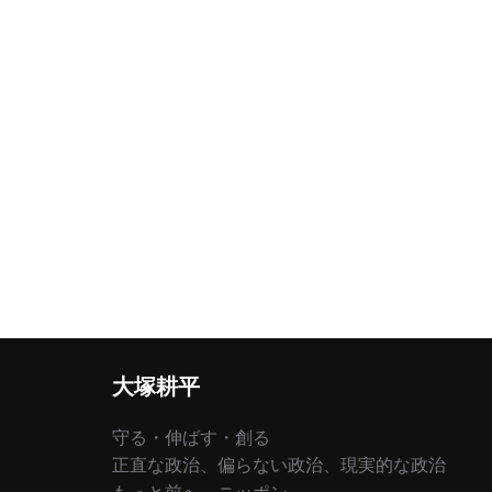
大塚耕平
守る・伸ばす・創る
正直な政治、偏らない政治、現実的な政治