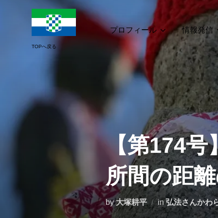
コ
ン
テ
プロフィール
情報発信
ン
ツ
へ
ス
キ
ッ
プ
【第174
所間の距離
by
大塚耕平
in
弘法さんかわ