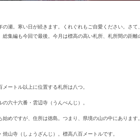
日:
年の瀬。寒い日が続きます。くれぐれもご自愛ください。さて
、総集編も今回で最後。今月は標高の高い札所、札所間の距離
百メートル以上に位置する札所は八つ。
ルの六十六番・雲辺寺（うんぺんじ）。
ち始めですが、住所は徳島。つまり、県境の山の中にあります
・焼山寺（しょうざんじ）。標高八百メートルです。