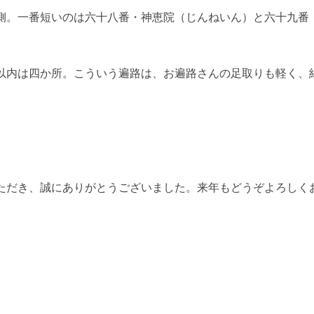
側。一番短いのは六十八番・神恵院（じんねいん）と六十九番
以内は四か所。こういう遍路は、お遍路さんの足取りも軽く、
ただき、誠にありがとうございました。来年もどうぞよろしく
。