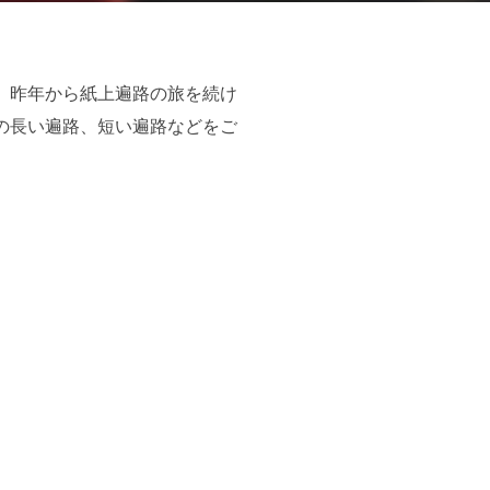
、昨年から紙上遍路の旅を続け
の長い遍路、短い遍路などをご
。