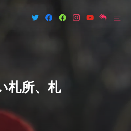
サイ
い札所、札