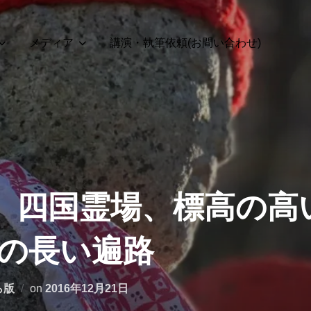
メディア
講演・執筆依頼(お問い合わせ)
号】四国霊場、標高の高
の長い遍路
投
ら版
on
2016年12月21日
稿