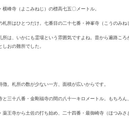
・横峰寺（よこみねじ）の標高七五〇メートル。
の札所はひとつだけ。七番目の二十七番・神峯寺（こうのみね
札所は、いかにも霊場という雰囲気ですよね。昔から遍路ころ
としおの難所でした。
特徴。札所の数が少ない一方、面積が広いからです。
寺と三十八番・金剛福寺の間の八十一キロメートル。もちろん
・薬王寺から土佐の打ち始め、二十四番・最御崎寺（ほつみさ