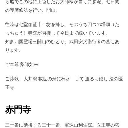
ら船でこの地に上陸したお大師様が当寺に参篭。七日間
の護摩修法を行い、開山。
往時は七堂伽藍十二坊を擁し、そのうち四つの塔頭（た
っちゅう）寺院が隣接して今日まで続いています。
知多四国霊場三開山のひとり、武田安兵衛行者の墓もあ
ります。
ご本尊 薬師如来
ご詠歌 大井潟 救世の舟に棹さ して 渡るも嬉し 法の医
王寺
赤門寺
三十番に隣接する三十一番、宝珠山利生院。医王寺の塔