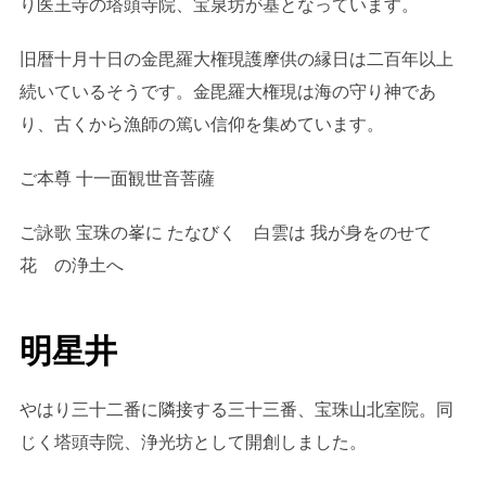
り医王寺の塔頭寺院、宝泉坊が基となっています。
旧暦十月十日の金毘羅大権現護摩供の縁日は二百年以上
続いているそうです。金毘羅大権現は海の守り神であ
り、古くから漁師の篤い信仰を集めています。
ご本尊 十一面観世音菩薩
ご詠歌 宝珠の峯に たなびく 白雲は 我が身をのせて
花 の浄土へ
明星井
やはり三十二番に隣接する三十三番、宝珠山北室院。同
じく塔頭寺院、浄光坊として開創しました。