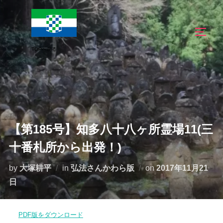
コ
ン
サイド
テ
ン
ツ
へ
ス
キ
ッ
【第185号】知多八十八ヶ所霊場11(三
プ
十番札所から出発！)
投
by
大塚耕平
in
弘法さんかわら版
on
2017年11月21
稿
日
日:
PDF版をダウンロード