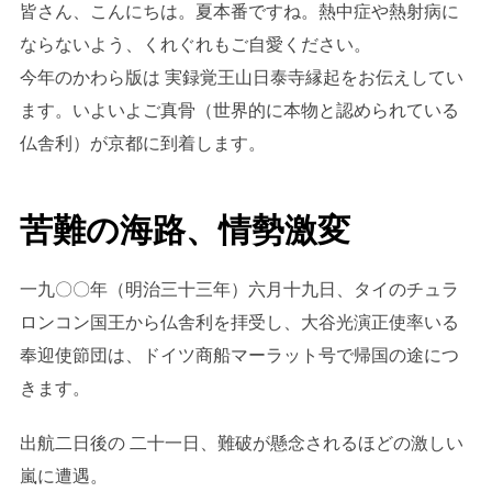
皆さん、こんにちは。夏本番ですね。熱中症や熱射病に
ならないよう、くれぐれもご自愛ください。
今年のかわら版は 実録覚王山日泰寺縁起をお伝えしてい
ます。いよいよご真骨（世界的に本物と認められている
仏舎利）が京都に到着します。
苦難の海路、情勢激変
一九〇〇年（明治三十三年）六月十九日、タイのチュラ
ロンコン国王から仏舎利を拝受し、大谷光演正使率いる
奉迎使節団は、ドイツ商船マーラット号で帰国の途につ
きます。
出航二日後の 二十一日、難破が懸念されるほどの激しい
嵐に遭遇。