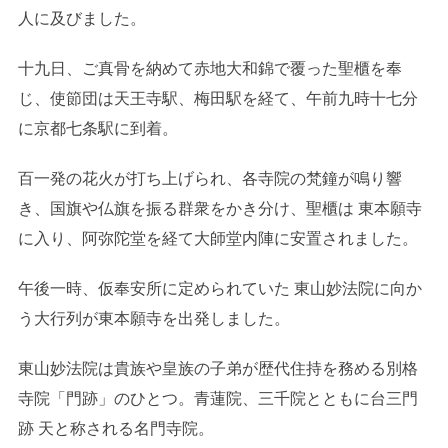
人に及びました。
十九日、ご真骨を納めて赤地大和錦で覆った聖櫃を奉
じ、使節団は天王寺駅、梅田駅を経て、午前九時十七分
に京都七条駅に到着。
百一発の花火が打ち上げられ、各寺院の梵鐘が鳴り響
き、国旗や仏旗を振る群衆をかき分け、聖櫃は 東本願寺
に入り、阿弥陀堂を経て大師堂内陣に安置されました。
午後一時、仮奉安所に定められていた 東山妙法院に向か
う大行列が東本願寺を出発しました。
東山妙法院は貴族や皇族の子弟が歴代住持を務める別格
寺院「門跡」のひとつ。青蓮院、三千院とともに台三門
跡 天と称される名門寺院。