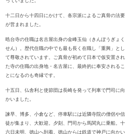
っていました。
十二日から十四日にかけて、各宗派によるご真骨の法要
が営まれました。
晧台寺の住職は名古屋出身の金峰玉仙（きんぽうぎょく
せん）。歴代住職の中でも最も長く在職し「重興」とし
て尊敬されています。ご真骨が初めて日本で仮安置され
た寺の住職の出身地・名古屋に、最終的に奉安されるこ
とになるのも奇縁です。
十五日、仏舎利と使節団は長崎を発って列車で門司に向
かいました。
諫早、博多、小倉など、停車駅には近隣寺院の僧侶や信
徒が集まり、大歓迎。夕刻、門司から馬関丸に乗船。十
六日未明、徳山へ到着。徳山からは鉄道で神戸に向かい