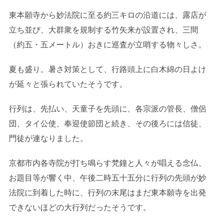
東本願寺から妙法院に至る約三キロの沿道には、露店が
立ち並び、大群衆を規制する竹矢来が設置され、三間
（約五・五メートル）おきに巡査が立哨する物々しさ。
夏も盛り。暑さ対策として、行路頭上に白木綿の日よけ
が延々と張られていたそうです。
行列は、先払い、天童子を先頭に、各宗派の管長、僧侶
団、タイ公使、奉迎使節団と続き、その後ろには信徒、
門徒が連なりました。
京都市内各寺院が打ち鳴らす梵鐘と人々が唱える念仏、
お題目等が響く中、午後二時五十五分に行列の先頭が妙
法院に到着した時に、行列の末尾はまだ東本願寺を出発
できないほどの大行列だったそうです。