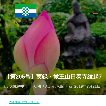
コ
ン
サイド
テ
ン
ツ
へ
ス
キ
ッ
プ
【第205号】実録・覚王山日泰寺縁起7
投
by
大塚耕平
in
弘法さんかわら版
on
2019年7月21日
稿
日:
PDF版をダウンロード