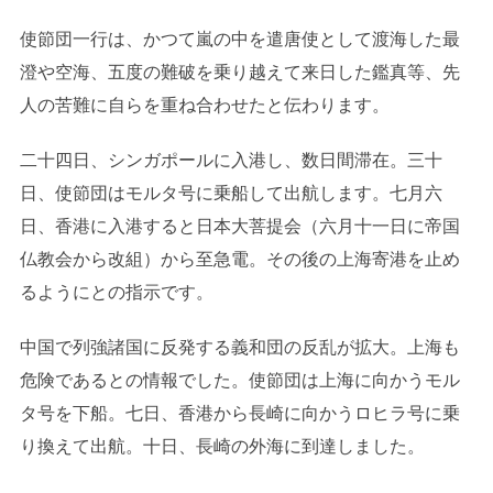
使節団一行は、かつて嵐の中を遣唐使として渡海した最
澄や空海、五度の難破を乗り越えて来日した鑑真等、先
人の苦難に自らを重ね合わせたと伝わります。
二十四日、シンガポールに入港し、数日間滞在。三十
日、使節団はモルタ号に乗船して出航します。七月六
日、香港に入港すると日本大菩提会（六月十一日に帝国
仏教会から改組）から至急電。その後の上海寄港を止め
るようにとの指示です。
中国で列強諸国に反発する義和団の反乱が拡大。上海も
危険であるとの情報でした。使節団は上海に向かうモル
タ号を下船。七日、香港から長崎に向かうロヒラ号に乗
り換えて出航。十日、長崎の外海に到達しました。