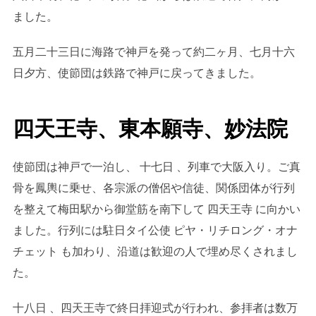
ました。
五月二十三日に海路で神戸を発って約二ヶ月、七月十六
日夕方、使節団は鉄路で神戸に戻ってきました。
四天王寺、東本願寺、妙法院
使節団は神戸で一泊し、 十七日 、列車で大阪入り。ご真
骨を鳳輿に乗せ、各宗派の僧侶や信徒、関係団体が行列
を整えて梅田駅から御堂筋を南下して 四天王寺 に向かい
ました。行列には駐日タイ公使 ピヤ・リチロング・オナ
チェット も加わり、沿道は歓迎の人で埋め尽くされまし
た。
十八日 、四天王寺で終日拝迎式が行われ、参拝者は数万