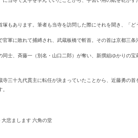
）に当寺で文字を学んでいたことから、手習い用の紙を乾かす
首塚もあります。筆者も当寺を訪問した際にそれを聞き、「ど
で官軍に敗れて捕縛され、武蔵板橋で斬首。その首は京都三条
の同士、斉藤一（別名・山口二郎）が奪い、新撰組ゆかりの宝
蔵寺三十九代貫主に転任が決まっていたことから、近藤勇の首
す。
 大悲まします 六角の堂