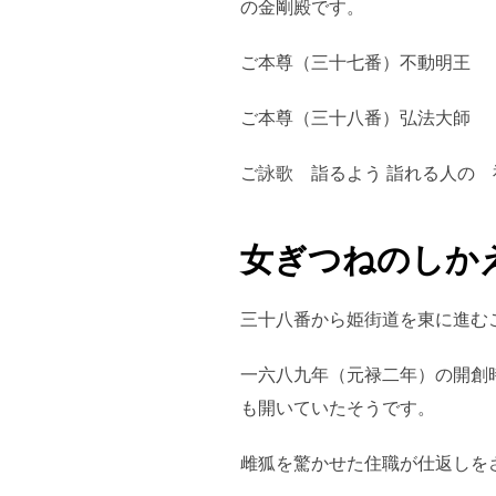
の金剛殿です。
ご本尊（三十七番）不動明王
ご本尊（三十八番）弘法大師
ご詠歌 詣るよう 詣れる人の 
女ぎつねのしか
三十八番から姫街道を東に進む
一六八九年（元禄二年）の開創
も開いていたそうです。
雌狐を驚かせた住職が仕返しを