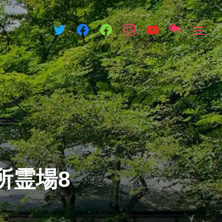
サイ
所霊場8