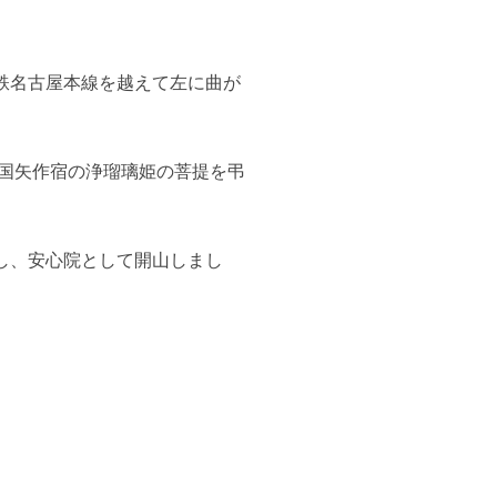
鉄名古屋本線を越えて左に曲が
国矢作宿の浄瑠璃姫の菩提を弔
し、安心院として開山しまし