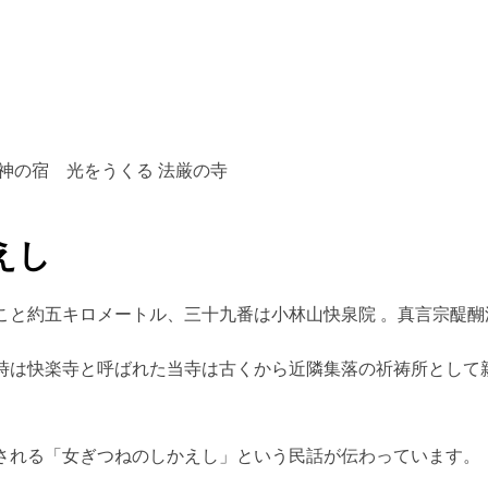
神の宿 光をうくる 法厳の寺
えし
こと約五キロメートル、三十九番は小林山快泉院 。真言宗醍醐
時は快楽寺と呼ばれた当寺は古くから近隣集落の祈祷所として
される「女ぎつねのしかえし」という民話が伝わっています。