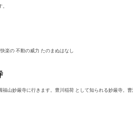
す。
 快楽の 不動の威力 たのまぬはなし
寺
圓福山妙厳寺に行きます。豊川稲荷 として知られる妙厳寺。曹