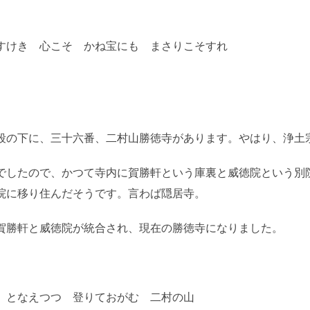
すけき 心こそ かね宝にも まさりこそすれ
段の下に、三十六番、二村山勝徳寺があります。やはり、浄土
でしたので、かつて寺内に賀勝軒という庫裏と威徳院という別
院に移り住んだそうです。言わば隠居寺。
賀勝軒と威徳院が統合され、現在の勝徳寺になりました。
 となえつつ 登りておがむ 二村の山