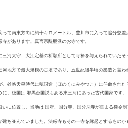
戻って南東方向に約十キロメートル、豊川市に入って追分交差
厳寺があります。真言宗醍醐派のお寺です。
に三河太守、大江定基の祈願所として寺禄を与えられていたそ
三河地方で最大規模の古墳であり、五世紀後半頃の築造と言わ
が、雄略天皇時代に穂国造（ほのくにみやつこ）に任命された 
みに、穂国は 邪馬台国説もある東三河にあった古代国家です。
沿いに位置し、当地は 国府、国分寺、国分尼寺が集まる律令制
が建ち並んでいました。法厳寺もその一寺を縁起とするものか