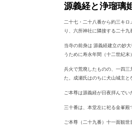
源義経と浄瑠璃
二十七・二十八番から約三キロ
り、六所神社に隣接する二十九
当寺の前身は 源義経建立の妙
うために寿永年間（十二世紀末
兵火で荒廃したものの、一四三
た。成瀬氏はのちに犬山城主と
ご本尊は源義経が日夜拝んでい
三十番は、本堂左に祀る金峯殿
ご本尊（二十九番）十一面観世