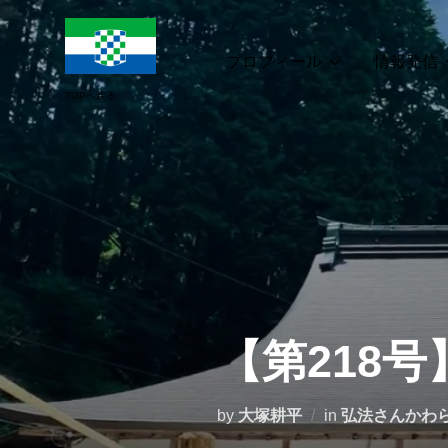
コ
ン
テ
プロフィール
情報発信
ン
ツ
へ
ス
キ
ッ
プ
【第218
by
大塚耕平
in
弘法さんかわ