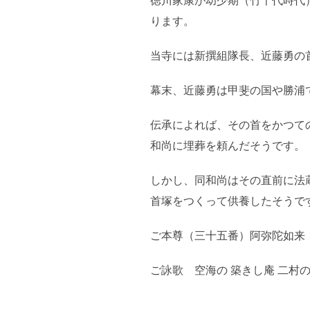
徳川家康が幼少期（竹千代時代
ります。
当寺には新撰組隊長、近藤勇の
幕末、近藤勇は甲斐の国や勝浦
伝承によれば、その首をかつて
和尚に埋葬を頼んだそうです。
しかし、同和尚はその直前に法
首塚をつくって供養したそうで
ご本尊（三十五番）阿弥陀如来
ご詠歌 空海の 築きし庵 二村の