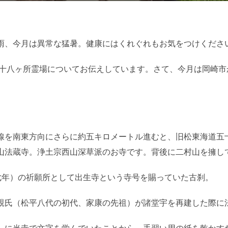
日:
雨、今月は異常な猛暑。健康にはくれぐれもお気をつけくださ
八十八ヶ所霊場についてお伝えしています。さて、今月は岡崎市
線を南東方向にさらに約五キロメートル進むと、旧松東海道五
山法蔵寺。浄土宗西山深草派のお寺です。背後に二村山を擁し
七年）の祈願所として出生寺という寺号を賜っていた古刹。
親氏（松平八代の初代、家康の先祖）が諸堂宇を再建した際に