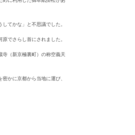
ために利用した御草紙掛松があ
うしてかな」と不思議でした。
河原でさらし首にされました。
蔵寺（新京極裏町）の称空義天
を密かに京都から当地に運び、