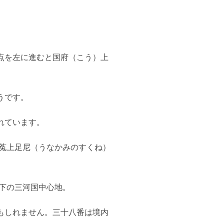
点を左に進むと国府（こう）上
うです。
れています。
菟上足尼（うなかみのすくね）
下の三河国中心地。
もしれません。三十八番は境内