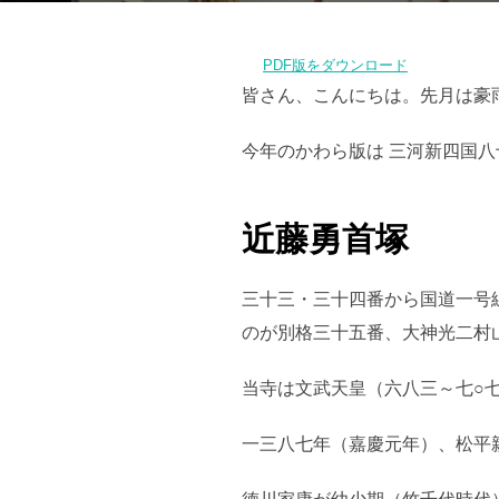
PDF版をダウンロード
皆さん、こんにちは。先月は豪
今年のかわら版は 三河新四国
近藤勇首塚
三十三・三十四番から国道一号
のが別格三十五番、大神光二村
当寺は文武天皇（六八三～七○
一三八七年（嘉慶元年）、松平