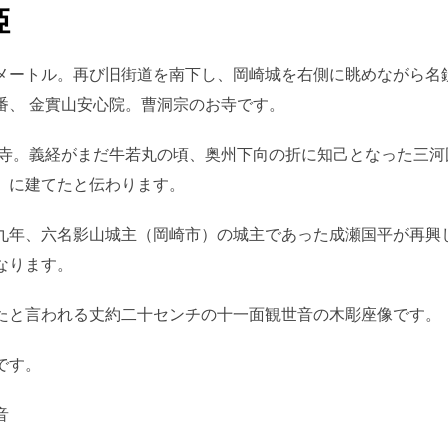
姫
メートル。再び旧街道を南下し、岡崎城を右側に眺めながら名
番、 金實山安心院。曹洞宗のお寺です。
大寺。義経がまだ牛若丸の頃、奥州下向の折に知己となった三河
）に建てたと伝わります。
九年、六名影山城主（岡崎市）の城主であった成瀬国平が再興
なります。
たと言われる丈約二十センチの十一面観世音の木彫座像です。
です。
音