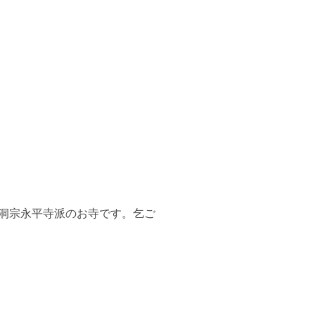
洞宗永平寺派のお寺です。乞ご