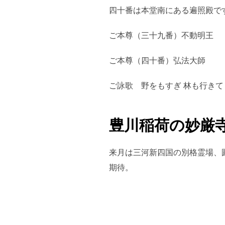
四十番は本堂南にある遍照殿で
ご本尊（三十九番）不動明王
ご本尊（四十番）弘法大師
ご詠歌 野をもすぎ 林も行きて
豊川稲荷の妙厳
来月は三河新四国の別格霊場、
期待。