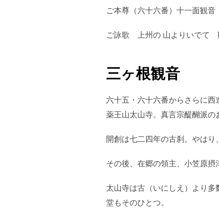
ご本尊（六十六番）十一面観音
ご詠歌 上州の 山よりいでて 
三ヶ根観音
六十五・六十六番からさらに西
薬王山太山寺。真言宗醍醐派の
開創は七二四年の古刹。やはり
その後、在郷の領主、小笠原摂
太山寺は古（いにしえ）より多
堂もそのひとつ。