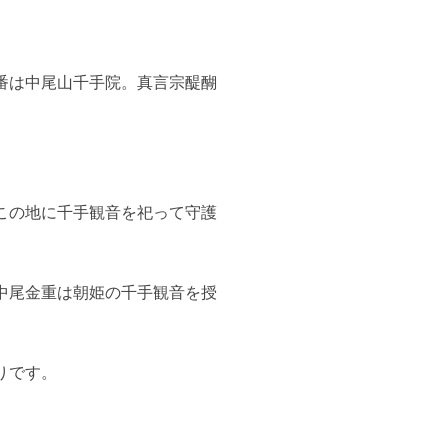
番は中尾山千手院。真言宗醍醐
この地に千手観音を祀って守護
中尾金重は朝姫の千手観音を授
りです。