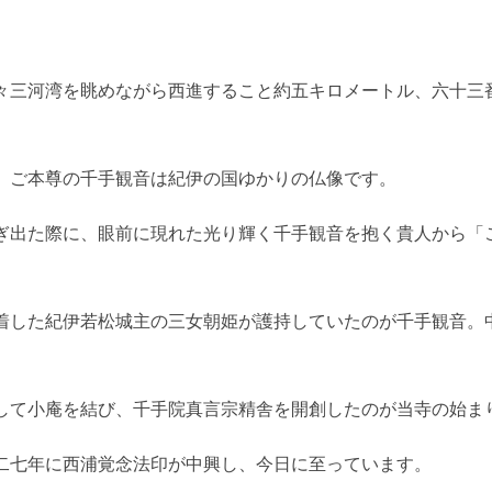
々三河湾を眺めながら西進すること約五キロメートル、六十三
、ご本尊の千手観音は紀伊の国ゆかりの仏像です。
ぎ出た際に、眼前に現れた光り輝く千手観音を抱く貴人から「
着した紀伊若松城主の三女朝姫が護持していたのが千手観音。
して小庵を結び、千手院真言宗精舎を開創したのが当寺の始ま
二七年に西浦覚念法印が中興し、今日に至っています。