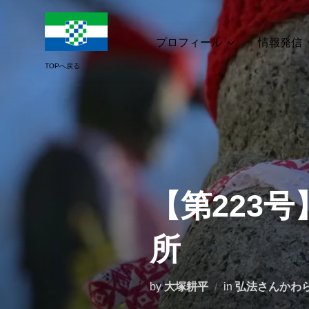
コ
ン
テ
プロフィール
情報発信
ン
ツ
へ
ス
キ
ッ
プ
【第223
所
by
大塚耕平
in
弘法さんかわ