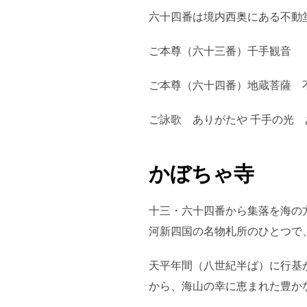
六十四番は境内西奥にある不動
ご本尊（六十三番）千手観音
ご本尊（六十四番）地蔵菩薩 
ご詠歌 ありがたや 千手の光 
かぼちゃ寺
十三・六十四番から集落を海の
河新四国の名物札所のひとつで
天平年間（八世紀半ば）に行基
から、海山の幸に恵まれた豊か