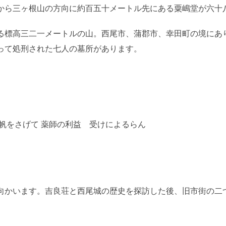
から三ヶ根山の方向に約百五十メートル先にある粟嶋堂が六十
る標高三二一メートルの山。西尾市、蒲郡市、幸田町の境にあ
って処刑された七人の墓所があります。
帆をさげて 薬師の利益 受けによるらん
向かいます。吉良荘と西尾城の歴史を探訪した後、旧市街の二