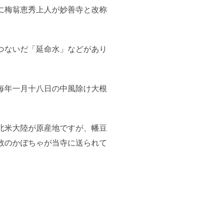
に梅翁恵秀上人が妙善寺と改称
つないだ「延命水」などがあり
毎年一月十八日の中風除け大根
北米大陸が原産地ですが、幡豆
数のかぼちゃが当寺に送られて