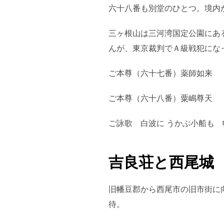
六十八番も別堂のひとつ。境内
三ヶ根山は三河湾国定公園にあ
んが、東京裁判でＡ級戦犯にな
ご本尊（六十七番）薬師如来
ご本尊（六十八番）粟嶋尊天
ご詠歌 白波に うかぶ小船も 
吉良荘と西尾城
旧幡豆郡から西尾市の旧市街に
待。