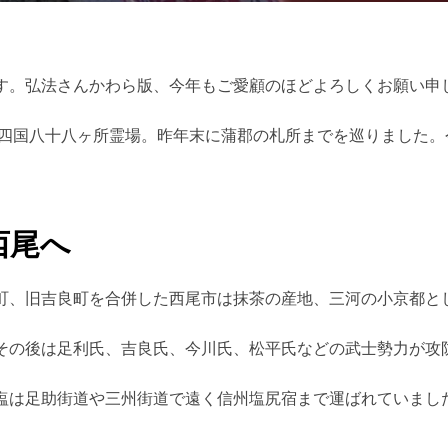
日:
す。弘法さんかわら版、今年もご愛顧のほどよろしくお願い申
新四国八十八ヶ所霊場。昨年末に蒲郡の札所までを巡りました。
西尾へ
町、旧吉良町を合併した西尾市は抹茶の産地、三河の小京都と
その後は足利氏、吉良氏、今川氏、松平氏などの武士勢力が攻
塩は足助街道や三州街道で遠く信州塩尻宿まで運ばれていまし