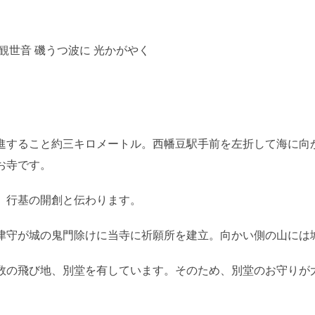
観世音 磯うつ波に 光かがやく
進すること約三キロメートル。西幡豆駅手前を左折して海に向
お寺です。
、行基の開創と伝わります。
津守が城の鬼門除けに当寺に祈願所を建立。向かい側の山には
数の飛び地、別堂を有しています。そのため、別堂のお守りが