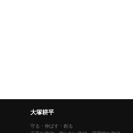
大塚耕平
守る・伸ばす・創る