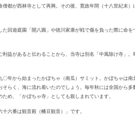
春僧都が西林寺として再興。その後、寛政年間（十八世紀末）
した回遊庭園「開八圓」や徳川家康が戦で傷を負った際に命を
ご利益があると伝わることから、当寺は別名「中風除け寺」。
九〇年から始まったかぼちゃ（南瓜）サミット。かぼちゃは南
おそらく、海に流れ着いたのでしょう。毎年秋には全国から多
のため、「かぼちゃ寺」としても親しまれています。
六十六番は観音殿（幡豆観音）」です。