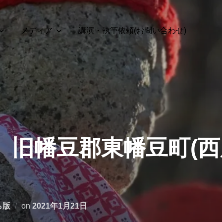
メディア
講演・執筆依頼(お問い合わせ)
号】旧幡豆郡東幡豆町(西
投
ら版
on
2021年1月21日
稿