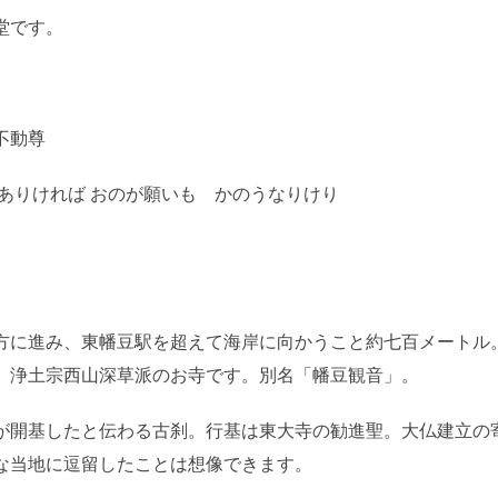
堂です。
不動尊
ありければ おのが願いも かのうなりけり
方に進み、東幡豆駅を超えて海岸に向かうこと約七百メートル
、浄土宗西山深草派のお寺です。別名「幡豆観音」。
が開基したと伝わる古刹。行基は東大寺の勧進聖。大仏建立の
な当地に逗留したことは想像できます。