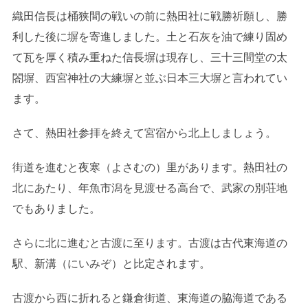
織田信長は桶狭間の戦いの前に熱田社に戦勝祈願し、勝
利した後に塀を寄進しました。土と石灰を油で練り固め
て瓦を厚く積み重ねた信長塀は現存し、三十三間堂の太
閤塀、西宮神社の大練塀と並ぶ日本三大塀と言われてい
ます。
さて、熱田社参拝を終えて宮宿から北上しましょう。
街道を進むと夜寒（よさむの）里があります。熱田社の
北にあたり、年魚市潟を見渡せる高台で、武家の別荘地
でもありました。
さらに北に進むと古渡に至ります。古渡は古代東海道の
駅、新溝（にいみぞ）と比定されます。
古渡から西に折れると鎌倉街道、東海道の脇海道である