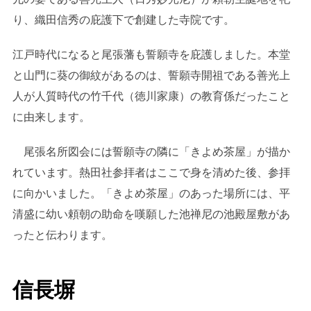
り、織田信秀の庇護下で創建した寺院です。
江戸時代になると尾張藩も誓願寺を庇護しました。本堂
と山門に葵の御紋があるのは、誓願寺開祖である善光上
人が人質時代の竹千代（徳川家康）の教育係だったこと
に由来します。
尾張名所図会には誓願寺の隣に「きよめ茶屋」が描か
れています。熱田社参拝者はここで身を清めた後、参拝
に向かいました。「きよめ茶屋」のあった場所には、平
清盛に幼い頼朝の助命を嘆願した池禅尼の池殿屋敷があ
ったと伝わります。
信長塀