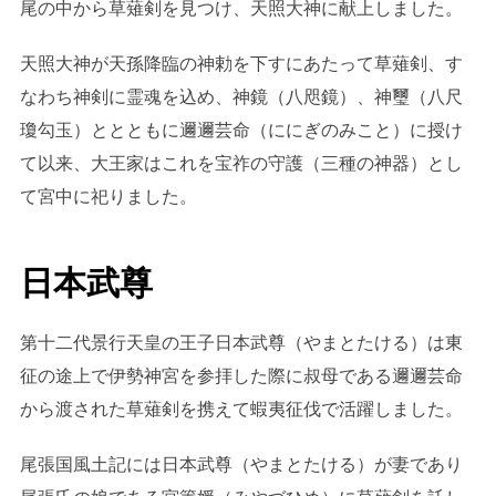
尾の中から草薙剣を見つけ、天照大神に献上しました。
天照大神が天孫降臨の神勅を下すにあたって草薙剣、す
なわち神剣に霊魂を込め、神鏡（八咫鏡）、神璽（八尺
瓊勾玉）ととともに邇邇芸命（ににぎのみこと）に授け
て以来、大王家はこれを宝祚の守護（三種の神器）とし
て宮中に祀りました。
日本武尊
第十二代景行天皇の王子日本武尊（やまとたける）は東
征の途上で伊勢神宮を参拝した際に叔母である邇邇芸命
から渡された草薙剣を携えて蝦夷征伐で活躍しました。
尾張国風土記には日本武尊（やまとたける）が妻であり