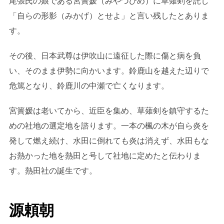
尾張氏の娘である宮簀媛（みやづひめ）に草薙剣を託し
「自らの形影（みかげ）とせよ」と言い残したとありま
す。
その後、日本武尊は伊吹山に遠征した際に傷と病を負
い、そのまま伊勢に向かいます。鈴鹿山を越えた辺りで
危篤となり、鈴鹿川の中瀬で亡くなります。
宮簀媛は老いてから、近臣を集め、草薙剣を鎮守するた
めの社地の選定地を諮ります。一本の楓の木が自ら炎を
発して燃え続け、水田に倒れても炎は消えず、水田もな
お熱かった地を熱田と号して社地に定めたと伝わりま
す。熱田社の誕生です。
源頼朝