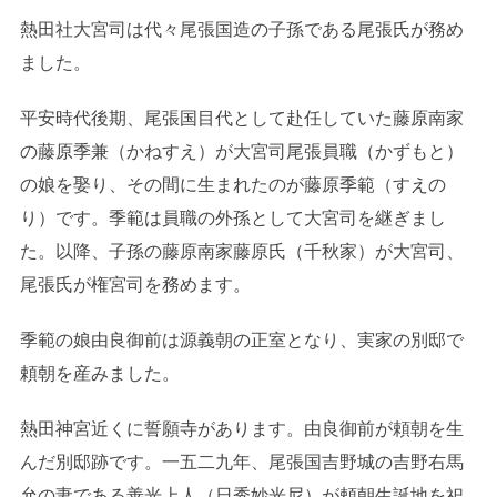
熱田社大宮司は代々尾張国造の子孫である尾張氏が務め
ました。
平安時代後期、尾張国目代として赴任していた藤原南家
の藤原季兼（かねすえ）が大宮司尾張員職（かずもと）
の娘を娶り、その間に生まれたのが藤原季範（すえの
り）です。季範は員職の外孫として大宮司を継ぎまし
た。以降、子孫の藤原南家藤原氏（千秋家）が大宮司、
尾張氏が権宮司を務めます。
季範の娘由良御前は源義朝の正室となり、実家の別邸で
頼朝を産みました。
熱田神宮近くに誓願寺があります。由良御前が頼朝を生
んだ別邸跡です。一五二九年、尾張国吉野城の吉野右馬
允の妻である善光上人（日秀妙光尼）が頼朝生誕地を祀