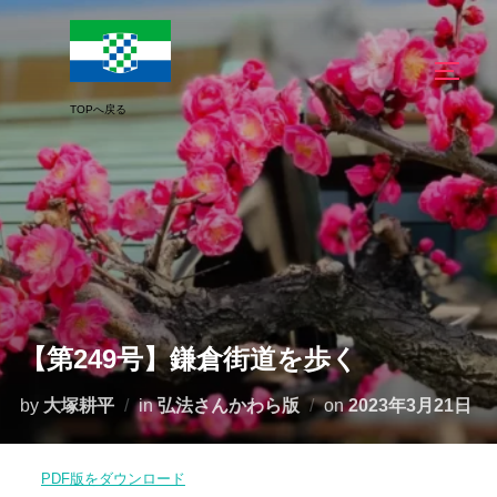
コ
ン
サイド
テ
ン
ツ
へ
ス
キ
ッ
プ
【第249号】鎌倉街道を歩く
投
by
大塚耕平
in
弘法さんかわら版
on
2023年3月21日
稿
日:
PDF版をダウンロード