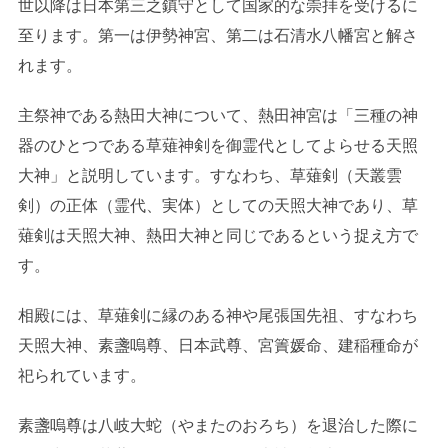
世以降は日本第三之鎮守として国家的な崇拝を受けるに
至ります。第一は伊勢神宮、第二は石清水八幡宮と解さ
れます。
主祭神である熱田大神について、熱田神宮は「三種の神
器のひとつである草薙神剣を御霊代としてよらせる天照
大神」と説明しています。すなわち、草薙剣（天叢雲
剣）の正体（霊代、実体）としての天照大神であり、草
薙剣は天照大神、熱田大神と同じであるという捉え方で
す。
相殿には、草薙剣に縁のある神や尾張国先祖、すなわち
天照大神、素盞嗚尊、日本武尊、宮簀媛命、建稲種命が
祀られています。
素盞嗚尊は八岐大蛇（やまたのおろち）を退治した際に