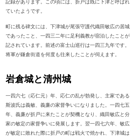
記録があります。この頃には、折戸は既に下津と呼ばれ
ていたようです。
町に残る碑文には、下津城が尾張守護代織田敏広の居城
であったこと、一四三二年に足利義教が宿泊したことが
記されています。前述の富士山巡行は一四三九年です。
将軍が鎌倉街道を何度も往来したことが伺えます。
岩倉城と清州城
一四六七（応仁元）年、応仁の乱が勃発し、主家である
斯波氏は義敏、義廉の家督争いになりました。一四七五
年、義廉が折戸に来たことが契機となり、織田敏広と分
家の敏定の家督争いに発展します。翌一四七六年、敏広
が敏定に敗れた際に折戸の町は戦火で焼かれ、下津城は