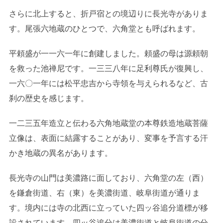
さらに北上すると、折戸宿との境辺りに長光寺がありま
す。尾張六地蔵のひとつで、六角堂とも呼ばれます。
平頼盛が一一六一年に創建しました。頼盛の母は源頼朝
を救った池禅尼です。一三三八年に足利尊氏が復興し、
一六〇一年には松平忠吉から寺領を与えられるなど、古
刹の歴史を感じます。
一二三五年造立と伝わる六角地蔵堂の本尊鉄造地蔵菩薩
立像は、表面に結露することがあり、変事を予言する汗
かき地蔵の異名があります。
長光寺の山門は美濃路に面しており、六角堂の左（西）
を鎌倉街道、右（東）を美濃街道、岐阜街道が通りま
す。境内には寺の北西に立っていた四ッ谷追分道標が移
設されています。四ッ谷追分は美濃街道と岐阜街道の分