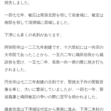
焼失しました。
一四七七年、敏広は尾張北部を領して岩倉城に、敏定は
南部を領して清洲城に居城しました。
下津にも多くの名刹があります。
阿弥陀寺は一二三九年創建です。十六世紀には一向宗の
大寺院であったことから、一五六二年に織田信長から裁
訴状を受け、一五七〇年、長島一向一揆の際に焼き打ち
されました。
円光寺は七二三年創建の古刹です。聖徳太子作の聖観音
像を奉じ、大いに繁栄していましたが、一四七一年、斯
波義廉と織田敏定の争いの際に堂宇を焼かれました。
鎌倉街道は下津城址付近から東南に進み、下津二本杉の