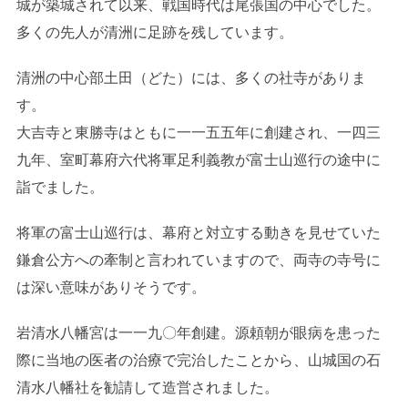
城が築城されて以来、戦国時代は尾張国の中心でした。
多くの先人が清洲に足跡を残しています。
清洲の中心部土田（どた）には、多くの社寺がありま
す。
大吉寺と東勝寺はともに一一五五年に創建され、一四三
九年、室町幕府六代将軍足利義教が富士山巡行の途中に
詣でました。
将軍の富士山巡行は、幕府と対立する動きを見せていた
鎌倉公方への牽制と言われていますので、両寺の寺号に
は深い意味がありそうです。
岩清水八幡宮は一一九〇年創建。源頼朝が眼病を患った
際に当地の医者の治療で完治したことから、山城国の石
清水八幡社を勧請して造営されました。