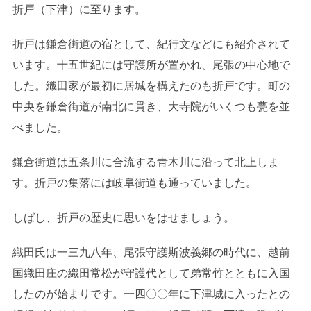
折戸（下津）に至ります。
折戸は鎌倉街道の宿として、紀行文などにも紹介されて
います。十五世紀には守護所が置かれ、尾張の中心地で
した。織田家が最初に居城を構えたのも折戸です。町の
中央を鎌倉街道が南北に貫き、大寺院がいくつも甍を並
べました。
鎌倉街道は五条川に合流する青木川に沿って北上しま
す。折戸の集落には岐阜街道も通っていました。
しばし、折戸の歴史に思いをはせましょう。
織田氏は一三九八年、尾張守護斯波義郷の時代に、越前
国織田庄の織田常松が守護代として弟常竹とともに入国
したのが始まりです。一四〇〇年に下津城に入ったとの