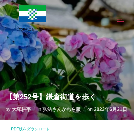
コ
ン
サイド
テ
ン
ツ
へ
ス
キ
ッ
プ
【第252号】鎌倉街道を歩く
投
by
大塚耕平
in
弘法さんかわら版
on
2023年6月21日
稿
日:
PDF版をダウンロード