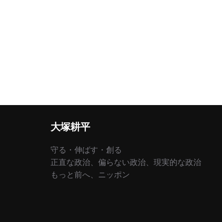
大塚耕平
守る・伸ばす・創る
正直な政治、偏らない政治、現実的な政治
もっと前へ、ニッポン