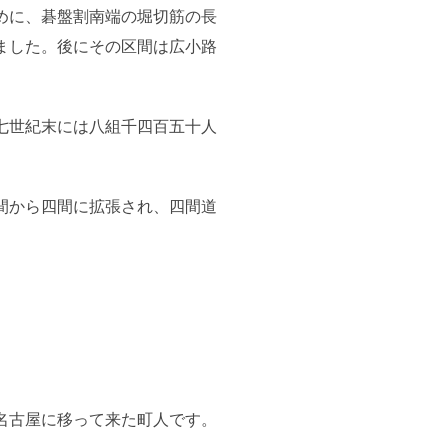
めに、碁盤割南端の堀切筋の長
ました。後にその区間は広小路
七世紀末には八組千四百五十人
間から四間に拡張され、四間道
名古屋に移って来た町人です。