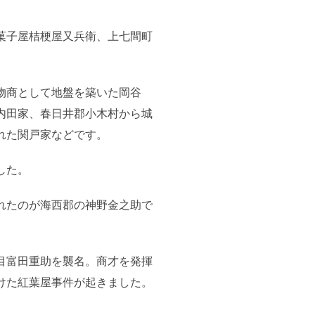
菓子屋桔梗屋又兵衛、上七間町
物商として地盤を築いた岡谷
内田家、春日井郡小木村から城
れた関戸家などです。
した。
れたのが海西郡の神野金之助で
目富田重助を襲名。商才を発揮
けた紅葉屋事件が起きました。