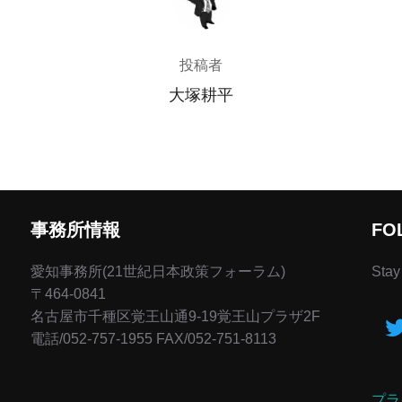
投稿者
大塚耕平
事務所情報
FO
愛知事務所(21世紀日本政策フォーラム)
Stay
〒464-0841
名古屋市千種区覚王山通9-19覚王山プラザ2F
電話/052-757-1955 FAX/052-751-8113
プラ