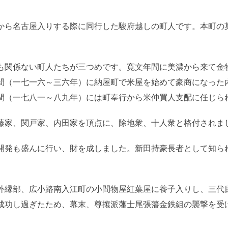
。
から名古屋入りする際に同行した駿府越しの町人です。本町の
。
も関係ない町人たちが三つめです。寛文年間に美濃から来て金
間（一七一六～三六年）に納屋町で米屋を始めて豪商になった
間（一七八一～八九年）には町奉行から米仲買人支配に任じら
藤家、関戸家、内田家を頂点に、除地衆、十人衆と格付されま
開発も盛んに行い、財を成しました。新田持豪長者として知ら
外縁部、広小路南入江町の小間物屋紅葉屋に養子入りし、三代
成功し過ぎたため、幕末、尊攘派藩士尾張藩金鉄組の襲撃を受