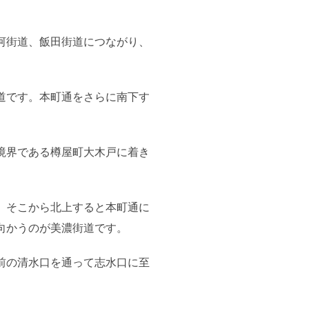
河街道、飯田街道につながり、
道です。本町通をさらに南下す
境界である樽屋町大木戸に着き
。そこから北上すると本町通に
向かうのが美濃街道です。
前の清水口を通って志水口に至