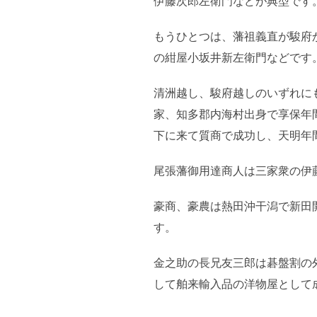
伊藤次郎左衛門などが典型です
もうひとつは、藩祖義直が駿府
の紺屋小坂井新左衛門などです
清洲越し、駿府越しのいずれに
家、知多郡内海村出身で享保年
下に来て質商で成功し、天明年
尾張藩御用達商人は三家衆の伊
豪商、豪農は熱田沖干潟で新田
す。
金之助の長兄友三郎は碁盤割の
して舶来輸入品の洋物屋として