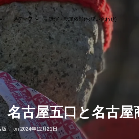
メディア
講演・執筆依頼(お問い合わせ)
号】名古屋五口と名古屋
投
ら版
on
2024年12月21日
稿