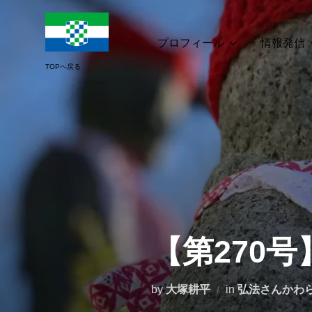
コ
ン
テ
プロフィール
情報発信
ン
ツ
へ
ス
キ
ッ
プ
【第270
by
大塚耕平
in
弘法さんかわ