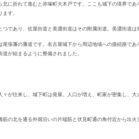
ら北に折れて進むと赤塚町大木戸です。ここも城下の境界であ
ります。
とつであり、佐屋街道と美濃街道はその附属街道。美濃街道は
は尾張藩の藩道です。名古屋城下から周辺地域への接続路であ
街道が始まるように整備されました。
人々が往来し、城下町は発展。人口が増え、町家が密集し、大
橋筋の北を通る外堀沿いの片端筋と伏見町通の角付近から出火
。