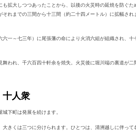
にも拡大しつつあったことから、以後の火災時の延焼を防ぐた
がそれまでの三間から十三間（約二十四メートル）に拡幅され
六六一～七三年）に尾張藩の命により火消六組が組織され、十
見舞われ、千六百四十軒余を焼失。火災後に堀川端の裏道が二
・十人衆
屋城下町は発展を続けます。
、大きくは三つに分けられます。ひとつは、清洲越しに伴って