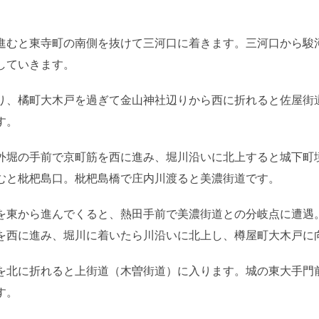
進むと東寺町の南側を抜けて三河口に着きます。三河口から駿
していきます。
り、橘町大木戸を過ぎて金山神社辺りから西に折れると佐屋街
す。
外堀の手前で京町筋を西に進み、堀川沿いに北上すると城下町
むと枇杷島口。枇杷島橋で庄内川渡ると美濃街道です。
を東から進んでくると、熱田手前で美濃街道との分岐点に遭遇
を西に進み、堀川に着いたら川沿いに北上し、樽屋町大木戸に
を北に折れると上街道（木曽街道）に入ります。城の東大手門
す。