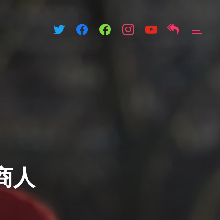
サイ
商人