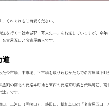
日:
す。くれぐれもご自愛ください。
街道を行くー社寺城郭・幕末史―」をお送していますが、今年
、名古屋五口と名古屋商人です。
街道
った今市場、中市場、下市場を取り込むかたちで名古屋城下町
碁盤割の南北の要路本町通と東西の要路京町筋と伝馬町筋。南
の辻」です。
根口、三河口（岡崎口）、熱田口、枇杷島口の「名古屋五口」