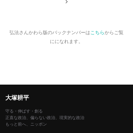
弘法さんかわら版のバックナンバーは
こちら
からご覧
にになれます。
大塚耕平
守る・伸ばす・創る
正直な政治、偏らない政治、現実的な政治
もっと前へ、ニッポン