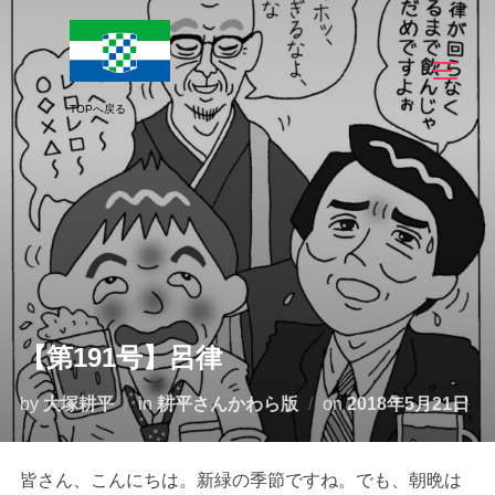
コ
ン
サイド
テ
ン
ツ
へ
ス
キ
ッ
プ
【第191号】呂律
投
by
大塚耕平
in
耕平さんかわら版
on
2018年5月21日
稿
日:
皆さん、こんにちは。新緑の季節ですね。でも、朝晩は