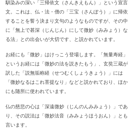
馴染みの深い「三帰依文（さんきえもん）」という宣言
文。これは、仏・法・僧の「三宝（さんぽう）」に帰依
することを誓う決まり文句のようなものですが、その中
に「無上で甚深（じんじん）にして微妙（みみょう）な
る法」との出会いが大切です、と説かれています。
お経にも「微妙」はけっこう登場します。「無量寿経」
というお経には「微妙の法を説きたもう」、玄奘三蔵が
訳した「説無垢称経（せつむくしょうきょう）」には
「微妙なるはこれ菩提なり」などと説かれており、ほか
にも随所に使われています。
仏の慈悲の心は「深遠微妙（じんのんみみょう）」であ
り、その説法は「微妙法音（みみょうほうおん）」とも
言います。