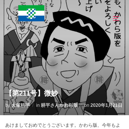
コ
ン
サイド
テ
ン
ツ
へ
ス
キ
ッ
プ
【第211号】微妙
投
by
大塚耕平
in
耕平さんかわら版
on
2020年1月21日
稿
日:
あけましておめでとうございます。かわら版、今年もよ