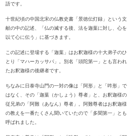
語です。
十世紀頃の中国北宋の仏教史書「景徳伝灯録」という文
献の中の記述、「仏の滅する後、法を迦葉に対し、心を
以て心に伝う」に基づきます。
この記述に登場する「迦葉」はお釈迦様の十大弟子のひ
とり「マハーカッサパ」。別名「頭陀第一」とも言われ
たお釈迦様の後継者です。
ちなみに日泰寺山門の一対の像は「阿形」と「吽形」で
はなく、その「迦葉（かしょう）尊者」と、お釈迦様の
従兄弟の「阿難（あなん）尊者」。阿難尊者はお釈迦様
の教えを一番たくさん聞いていたので「多聞第一」とも
呼ばれました。