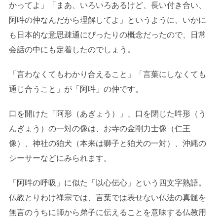
かってよ」「まあ、いろいろあるけど、長い付き合い、
阿吽の仲なんだから理解してよ」というように、いかに
も日本的な意思疎通にぴったりの概念だったので、日常
会話の中にも定着したのでしょう。
「言わなくてもわかり合えること」「言葉にしなくても
通じ合うこと」が「阿吽」の仲です。
口を開けた「阿形（あぎょう）」、口を閉じた吽形（う
んぎょう）の一対の像は、お寺の金剛力士像（仁王
像）、神社の狛犬（本来は獅子と狛犬の一対）、沖縄の
シーサーなどにみられます。
「阿吽の呼吸」に似た「以心伝心」という四文字熟語。
仏教とりわけ禅宗では、言葉では表せない仏法の真髄を
無言のうちに師から弟子に伝えることを意味する仏教用