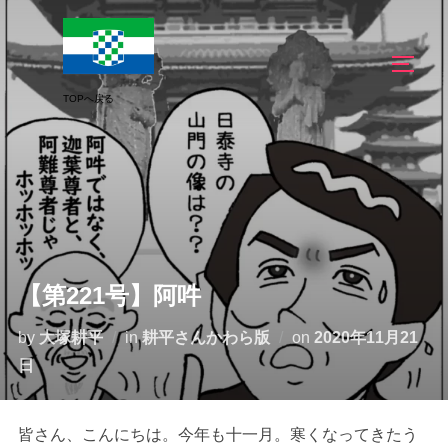
コ
ン
サイド
テ
ン
ツ
へ
ス
キ
ッ
プ
【第221号】阿吽
投
by
大塚耕平
in
耕平さんかわら版
on
2020年11月21
稿
日
日:
皆さん、こんにちは。今年も十一月。寒くなってきたう