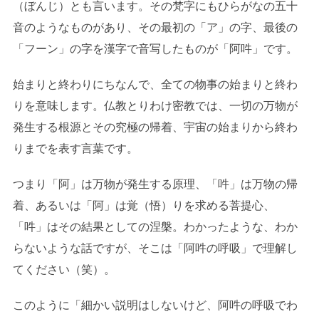
（ぼんじ）とも言います。その梵字にもひらがなの五十
音のようなものがあり、その最初の「ア」の字、最後の
「フーン」の字を漢字で音写したものが「阿吽」です。
始まりと終わりにちなんで、全ての物事の始まりと終わ
りを意味します。仏教とりわけ密教では、一切の万物が
発生する根源とその究極の帰着、宇宙の始まりから終わ
りまでを表す言葉です。
つまり「阿」は万物が発生する原理、「吽」は万物の帰
着、あるいは「阿」は覚（悟）りを求める菩提心、
「吽」はその結果としての涅槃。わかったような、わか
らないような話ですが、そこは「阿吽の呼吸」で理解し
てください（笑）。
このように「細かい説明はしないけど、阿吽の呼吸でわ