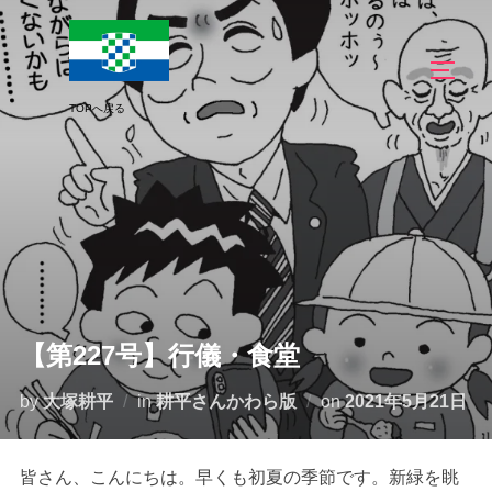
コ
ン
サイド
テ
ン
ツ
へ
ス
キ
ッ
プ
【第227号】行儀・食堂
投
by
大塚耕平
in
耕平さんかわら版
on
2021年5月21日
稿
日:
皆さん、こんにちは。早くも初夏の季節です。新緑を眺