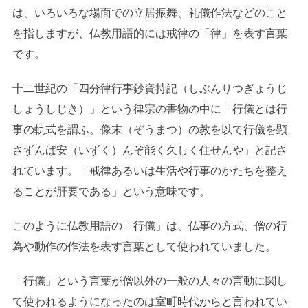
は、いろいろな場面での立居振舞、礼儀作法などのこと
を指しますが、仏教用語的には戒律の「律」を表す言葉
です。
十二世紀の「四分律行事鈔資持記（しぶんりつぎょうじ
しょうしじき）」という律宗の書物の中に「行儀とは行
事の軌式を謂ふ。像末（ぞうまつ）の教を以て行儀を顕
さずんば安（いずく）んぞ能く久しく住せんや」と記さ
れています。「戒律あるいは生活や行事のかたちを整え
ることが肝要である」という意味です。
このように仏教用語の「行儀」は、仏事の方式、僧の行
為や動作の作法を表す言葉として使われていました。
「行儀」という言葉が僧以外の一般の人々の言動に関し
て使われるようになったのは室町時代からと言われてい