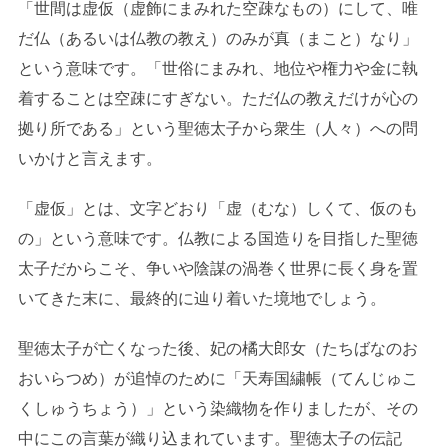
「世間は虚仮（虚飾にまみれた空疎なもの）にして、唯
だ仏（あるいは仏教の教え）のみが真（まこと）なり」
という意味です。「世俗にまみれ、地位や権力や金に執
着することは空疎にすぎない。ただ仏の教えだけが心の
拠り所である」という聖徳太子から衆生（人々）への問
いかけと言えます。
「虚仮」とは、文字どおり「虚（むな）しくて、仮のも
の」という意味です。仏教による国造りを目指した聖徳
太子だからこそ、争いや陰謀の渦巻く世界に長く身を置
いてきた末に、最終的に辿り着いた境地でしょう。
聖徳太子が亡くなった後、妃の橘大郎女（たちばなのお
おいらつめ）が追悼のために「天寿国繍帳（てんじゅこ
くしゅうちょう）」という染織物を作りましたが、その
中にこの言葉が織り込まれています。聖徳太子の伝記