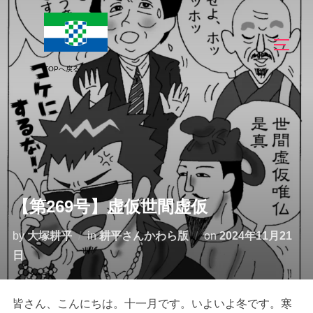
コ
ン
サイド
テ
ン
ツ
へ
ス
キ
ッ
プ
【第269号】虚仮世間虚仮
投
by
大塚耕平
in
耕平さんかわら版
on
2024年11月21
稿
日
日:
皆さん、こんにちは。十一月です。いよいよ冬です。寒