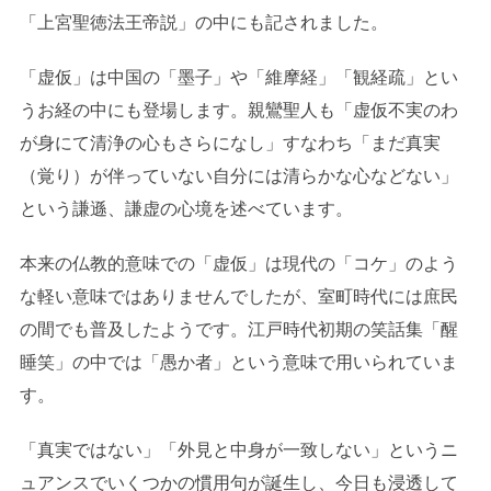
「上宮聖徳法王帝説」の中にも記されました。
「虚仮」は中国の「墨子」や「維摩経」「観経疏」とい
うお経の中にも登場します。親鸞聖人も「虚仮不実のわ
が身にて清浄の心もさらになし」すなわち「まだ真実
（覚り）が伴っていない自分には清らかな心などない」
という謙遜、謙虚の心境を述べています。
本来の仏教的意味での「虚仮」は現代の「コケ」のよう
な軽い意味ではありませんでしたが、室町時代には庶民
の間でも普及したようです。江戸時代初期の笑話集「醒
睡笑」の中では「愚か者」という意味で用いられていま
す。
「真実ではない」「外見と中身が一致しない」というニ
ュアンスでいくつかの慣用句が誕生し、今日も浸透して