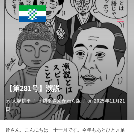
コ
ン
サイド
テ
ン
ツ
へ
ス
キ
ッ
プ
【第281号】演説
投
by
大塚耕平
in
耕平さんかわら版
on
2025年11月21
稿
日
日:
皆さん、こんにちは。十一月です。今年もあとひと月足