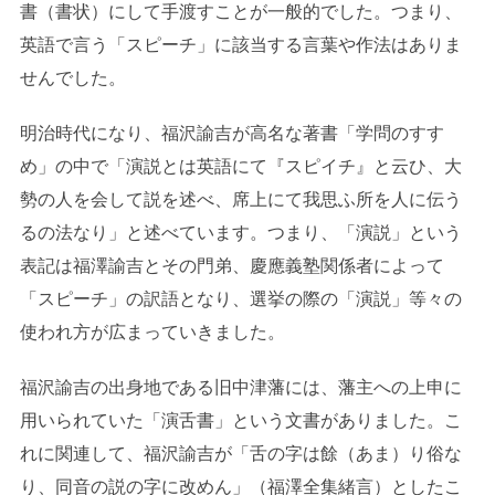
書（書状）にして手渡すことが一般的でした。つまり、
英語で言う「スピーチ」に該当する言葉や作法はありま
せんでした。
明治時代になり、福沢諭吉が高名な著書「学問のすす
め」の中で「演説とは英語にて『スピイチ』と云ひ、大
勢の人を会して説を述べ、席上にて我思ふ所を人に伝う
るの法なり」と述べています。つまり、「演説」という
表記は福澤諭吉とその門弟、慶應義塾関係者によって
「スピーチ」の訳語となり、選挙の際の「演説」等々の
使われ方が広まっていきました。
福沢諭吉の出身地である旧中津藩には、藩主への上申に
用いられていた「演舌書」という文書がありました。こ
れに関連して、福沢諭吉が「舌の字は餘（あま）り俗な
り、同音の説の字に改めん」（福澤全集緒言）としたこ