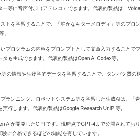
等に音声付加（アテレコ）できます。代表的製品は、Voicevox
キストを学習することで、「静かなギターメロディ」等のプロ
M等。
たいプログラムの内容をプロンプトとして文章入力することで
も生成できます。代表的製品はOpen AI Codex等。
NA等の情報や生物学的データを学習することで、タンパク質の
ンプランニング、ロボットシステム等を学習した生成AIは、「
ます。代表的製品はGoogle Research UniPi等。
n AIが開発したGPTです。現時点でGPT-4まで公開されて
法試験に合格できるほどの知能を有しています。