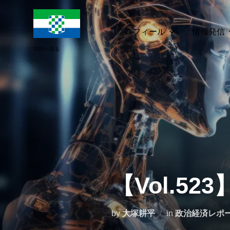
コ
ン
テ
プロフィール
情報発信
ン
ツ
へ
ス
キ
ッ
プ
【Vol.5
by
大塚耕平
in
政治経済レポ