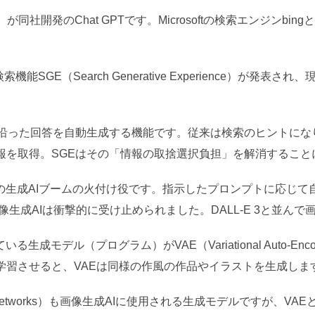
同社開発のChat GPTです。Microsoftの検索エンジンbin
。
能SGE（Search Generative Experience）が発表され
に沿った回答を自動生成する機能です。従来は検索のヒントにな
報を取得。SGEはその「情報の取捨選択負担」を解消すること
yが現在の生成AIブームの火付け役です。指示したプロンプトに応じ
像生成AIは衝撃的に受け止められました。DALL-E 3と並んで
生成モデル（プログラム）がVAE（Variational Auto-E
学習させると、VAEは同様の作風の作品やイラストを生成しま
rsarial Networks）も画像生成AIに使用される生成モデルですが