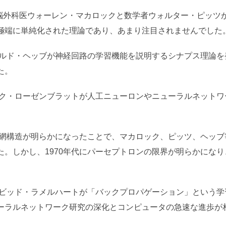
国の脳外科医ウォーレン・マカロックと数学者ウォルター・ピッツ
極端に単純化された理論であり、あまり注目されませんでした
ドナルド・ヘッブが神経回路の学習機能を説明するシナプス理論
た。
ランク・ローゼンブラットが人工ニューロンやニューラルネット
回路網構造が明らかになったことで、マカロック、ピッツ、ヘッ
た。しかし、1970年代にパーセプトロンの限界が明らかにな
者デビッド・ラメルハートが「バックプロパゲーション」という
ーラルネットワーク研究の深化とコンピュータの急速な進歩が相