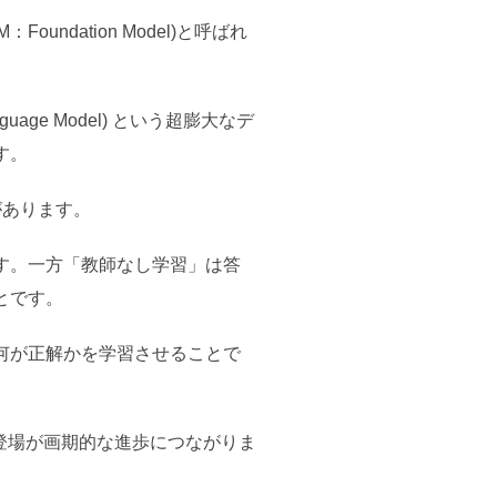
dation Model)と呼ばれ
age Model) という超膨大なデ
す。
があります。
す。一方「教師なし学習」は答
とです。
何が正解かを学習させることで
登場が画期的な進歩につながりま