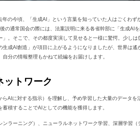
日:
去年の今頃、「生成AI」という言葉を知っていた人はごくわずか
年明け後の通常国会の際には、法案説明に来る各省幹部に「生成A
ー」。そこで、その都度実演して見せると一様に驚愕。少しは
の生成AI創造」が項目に上がるようになりましたが、世界は遙
、自分の情報整理もかねて続編をお届けします。
ネットワーク
ーからAIに対する指示）を理解し、予め学習した大量のデータを
を蓄積することでAIとしての機能を獲得します。
シンラーニング）、ニューラルネットワーク学習、深層学習（