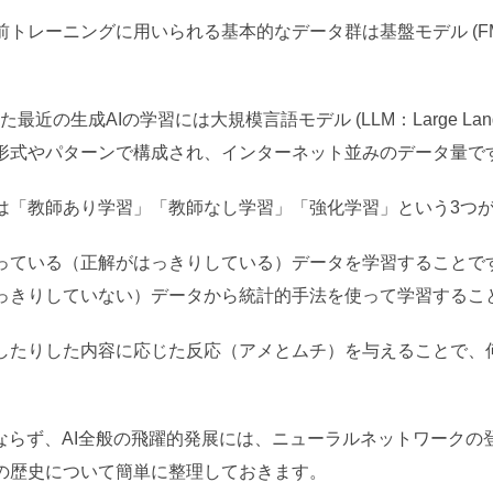
ーニングに用いられる基本的なデータ群は基盤モデル (FM：Foun
最近の生成AIの学習には大規模言語モデル (LLM：Large Langu
形式やパターンで構成され、インターネット並みのデータ量で
は「教師あり学習」「教師なし学習」「強化学習」という3つ
っている（正解がはっきりしている）データを学習することで
っきりしていない）データから統計的手法を使って学習するこ
したりした内容に応じた反応（アメとムチ）を与えることで、
みならず、AI全般の飛躍的発展には、ニューラルネットワークの
の歴史について簡単に整理しておきます。