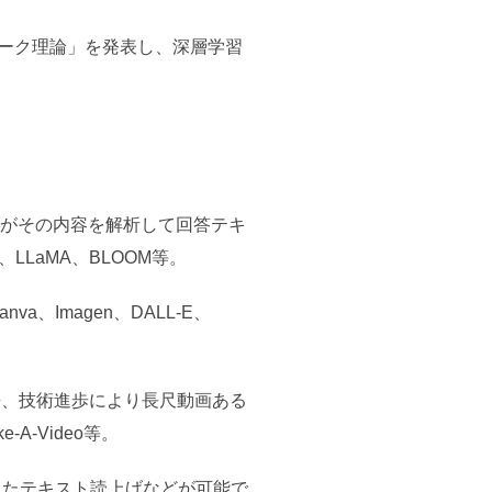
ワーク理論」を発表し、深層学習
Iがその内容を解析して回答テキ
A、LLaMA、BLOOM等。
a、Imagen、DALL-E、
来、技術進歩により長尺動画ある
A-Video等。
ったテキスト読上げなどが可能で