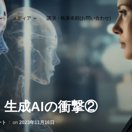
メディア
講演・執筆依頼(お問い合わせ)
23】生成AIの衝撃②
投
ート
on
2023年11月16日
稿