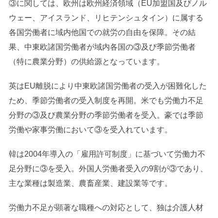
③に関しては、欧州は欧州経済領域（EU加盟国及びノル
ウェー、アイスランド、リヒテンシュタイン）に属する
各国労働者に域内他国での就労の自由を保障。その結
果、中東欧諸国労働者が域内各国の③及び季節労働者
（特に農業分野）の供給源となっています。
英はEU離脱により中東欧諸国労働者の受入が困難化した
ため、季節労働者の受入制度を再開。米でも労働力不足
分野の③及び農業分野の季節労働者を受入。豪では季節
労働や家事労働において③を受入れています。
韓は2004年導入の「雇用許可制度」に基づいて労働力不
足分野に③を受入。外国人労働者受入の9割が③であり、
主な業種は製造業、農畜産業、建設業等です。
労働力不足が顕著な職種への対応として、独は介護人材