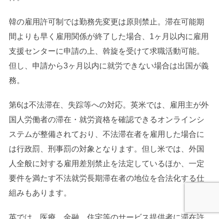
韓の雇用許可制では勤務先変更は原則禁止。滞在可能期
間よりも早く雇用関係が終了した場合、1ヶ月以内に雇用
支援センターに申請の上、斡旋を受けて求職活動可能。
但し、申請から3ヶ月以内に就労できない場合は出国が義
務。
第6は不法滞在、失踪等への対応。英米では、雇用主が外
国人労働者の滞在・就労資格を確認できるオンラインシ
ステムが整備されており、不法滞在者を雇用した場合に
は行政罰、刑事罰の対象となります。但し米では、外国
人全般に対する雇用差別禁止を法定しているほか、一定
要件を満たす不法就労長期滞在者の地位を合法化する仕
組みもあります。
英では、医療、金融、住宅等のサービス提供者に滞在許