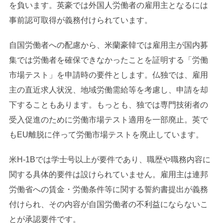
を負います。英豪では外国人労働者の雇用主となるには
事前認可取得が義務付けられています。
自国労働者への配慮から、米蘭豪韓では雇用主が国内募
集では労働者を確保できなかったことを証明する「労働
市場テスト」を申請時の要件とします。仏独では、雇用
主の直近求人状況、地域労働需給等を考慮し、申請を却
下することもあります。もっとも、独では専門技術者の
受入促進のために労働市場テスト適用を一部廃止。英で
もEU離脱に伴って労働市場テストを廃止しています。
米H-1Bでは学士号以上が要件であり、職歴や職務内容に
関する具体的要件は設けられていません。雇用主は連邦
労働省への賃金・労働条件等に関する誓約書提出が義務
付けられ、その内容が自国労働者の不利益にならないこ
とが承認要件です。