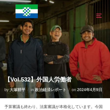
コ
ン
サイド
テ
ン
ツ
へ
ス
キ
ッ
プ
【Vol.532】外国人労働者
投
by
大塚耕平
in
政治経済レポート
on
2024年4月9日
稿
日:
予算審議も終わり、法案審議が本格化しています。今国