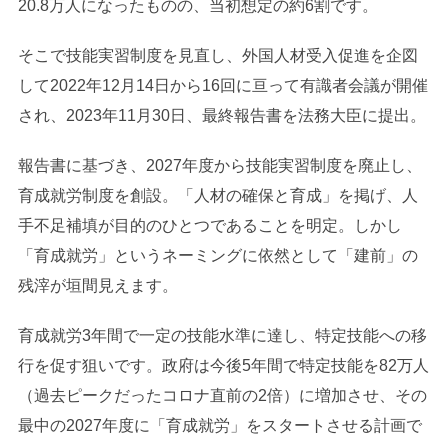
20.8万人になったものの、当初想定の約6割です。
そこで技能実習制度を見直し、外国人材受入促進を企図
して2022年12月14日から16回に亘って有識者会議が開催
され、2023年11月30日、最終報告書を法務大臣に提出。
報告書に基づき、2027年度から技能実習制度を廃止し、
育成就労制度を創設。「人材の確保と育成」を掲げ、人
手不足補填が目的のひとつであることを明定。しかし
「育成就労」というネーミングに依然として「建前」の
残滓が垣間見えます。
育成就労3年間で一定の技能水準に達し、特定技能への移
行を促す狙いです。政府は今後5年間で特定技能を82万人
（過去ピークだったコロナ直前の2倍）に増加させ、その
最中の2027年度に「育成就労」をスタートさせる計画で