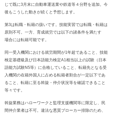
じて既に3月末に自動車運送業や鉄道等４分野を追加。今
後もこうした動きが続くと予想します。
第3は転職・転籍の扱いです。技能実習では転職・転籍は
原則不可。一方、育成就労では以下の諸条件を満たす
場合には転籍可能です。
同一受入機関における就労期間が1年超であること、技能
検定基礎級及び日本語能力検定A1相当以上の試験（日本
語能力試験N5等）に合格していること、転籍先となる受
入機関の在籍外国人に占める転籍者割合が一定以下であ
ること、転籍に至る斡旋・仲介状況等を確認できること
等々です。
斡旋業務はハローワークと監理支援機関等に限定し、民
間仲介業者は不可。違法な悪質ブローカー排除のため、