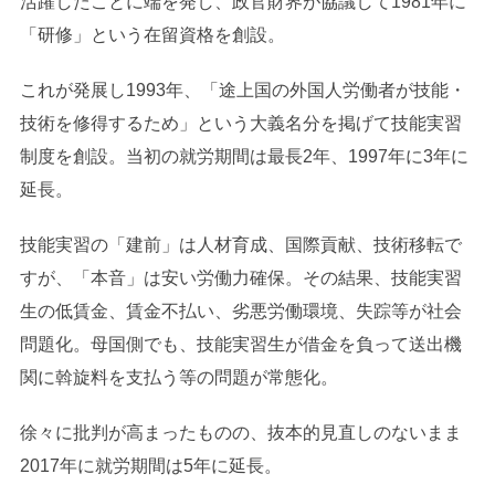
活躍したことに端を発し、政官財界が協議して1981年に
「研修」という在留資格を創設。
これが発展し1993年、「途上国の外国人労働者が技能・
技術を修得するため」という大義名分を掲げて技能実習
制度を創設。当初の就労期間は最長2年、1997年に3年に
延長。
技能実習の「建前」は人材育成、国際貢献、技術移転で
すが、「本音」は安い労働力確保。その結果、技能実習
生の低賃金、賃金不払い、劣悪労働環境、失踪等が社会
問題化。母国側でも、技能実習生が借金を負って送出機
関に斡旋料を支払う等の問題が常態化。
徐々に批判が高まったものの、抜本的見直しのないまま
2017年に就労期間は5年に延長。