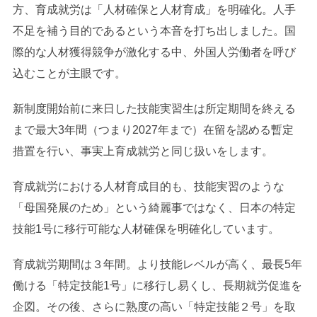
方、育成就労は「人材確保と人材育成」を明確化。人手
不足を補う目的であるという本音を打ち出しました。国
際的な人材獲得競争が激化する中、外国人労働者を呼び
込むことが主眼です。
新制度開始前に来日した技能実習生は所定期間を終える
まで最大3年間（つまり2027年まで）在留を認める暫定
措置を行い、事実上育成就労と同じ扱いをします。
育成就労における人材育成目的も、技能実習のような
「母国発展のため」という綺麗事ではなく、日本の特定
技能1号に移行可能な人材確保を明確化しています。
育成就労期間は３年間。より技能レベルが高く、最長5年
働ける「特定技能1号」に移行し易くし、長期就労促進を
企図。その後、さらに熟度の高い「特定技能２号」を取