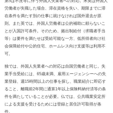
第5は不況等に伴う外国人失業者への対応。米英は外国人
労働者が失職した場合、滞在資格を失い、期限までに滞
在条件を満たす別の仕事に就けなければ国外退去が原
則。また英では、外国人労働者は公的補助に頼らないこ
とが入国許可条件。そのため、拠出制給付（求職者手当
等）は要件を満たせば受給可能な一方、低所得者向け社
会保障給付や公的住宅、ホームレス向け支援等は利用不
可。
独では、外国人失業者への対応は自国労働者と同じ。失
業手当受給には、65歳未満、雇用エージェンシーへの失
業登録、週15時間以上の仕事を探し、職業紹介に即応す
ること、離職前2年間に通算1年以上保険料納付済等の条
件を満たしていることが必要。仏では、公共職業安定所
による支援を受けるためには登録と居住許可取得が条
件。