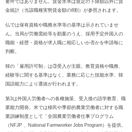
要件ではありません。賃金水準は規定の下限額以外に賃
金統計（当該職種実勢賃金額の8割）が参照されます。
仏では保有資格や職務水準等の基準は示されていませ
ん。当局が労働需給等を勘案のうえ、採用予定外国人の
職能・経歴・資格が求人職に相応しいか否かを申請毎に
判断。
韓の「雇用許可制」は③受入が主眼。教育資格や職務、
経験等に関する基準はなく、業務に応じた技能水準、韓
国語能力により選抜が行われます。
第3は外国人労働者への各種施策、受入後の語学教育、職
業能力開発。米では移民や季節的農業労働者に対する職
業訓練制度として「全国農業労働者仕事プログラム
（NFJP 、National Farmworker Jobs Program）を提供。