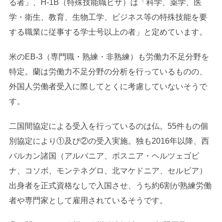
る者」、H-1B（特殊技能職ビザ）は「科学、薬学、医
学・衛生、教育、生物工学、ビジネス等の特殊技能を要
する職業に従事する学士号以上の者」と定めています。
米のEB-3（専門職・熟練・非熟練）も労働力不足分野を
特定。蘭は労働力不足分野の分析を行っているものの、
外国人労働者受入に際してとくに考慮していないそうで
す。
二国間協定による受入を行っているのは仏。55件もの個
別協定により①及び②の受入実施。独も2016年以降、西
バルカン諸国（アルバニア、ボスニア・ヘルツェゴビ
ナ、コソボ、モンテネグロ、北マケドニア、セルビア）
出身者を正式資格なしで入国させ、うち約6割が熟練労働
者や専門家として雇用されているそうです。