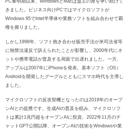
PC黎明期以来、WindowsとMacは盟主の座を争い続けて
きました。ビジネス向けPCではマイクロソフトが
Windows 95でIntel半導体や業務ソフトを組み合わせて覇
権を握りました。
しかし1998年、ソフト抱き合わせ販売手法が米司法省等
に独禁法違反で訴えられたことが影響し、2000年代にネ
ットや携帯電話が普及する局面で出遅れました。一方、
アップルは2007年にiPhoneを発表。基本ソフト（OS）
Androidを開発したグーグルとともにスマホ時代を主導し
ました。
マイクロソフトの反攻契機となったのは2019年のオープ
ンAIとの提携です。生成AIの普及を睨み、マイクロソフ
トは累計1兆円超をオープンAIに投資。2022年11月のチ
ャットGPT公開以降、オープンAIの技術をWindowsや業