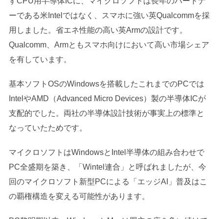
すCPU用半導体ICに、マイクロソフトは長年のパートナ
ーである米Intelではなく、スマホに強い英Qualcommを採
用しました。省エネ性能の高い英Armの設計です。
Qualcomm、Armともスマホ向けにおいて高い市場シェア
を有しています。
基本ソフトOSのWindowsを搭載したこれまでのPCでは
IntelやAMD（Advanced Micro Devices）製の半導体ICが
支配的でした。両社の半導体設計技術が事実上の標準と
なっていたためです。
マイクロソフトはWindowsとIntel半導体の組み合わせで
PC全盛期を築き、「Wintel連合」と呼ばれましたが、今
回のマイクロソフト新型PCによる「エッジAI」普及はこ
の覇権構造を変える可能性があります。