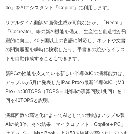
4o」をAIアシスタント「Copilot」に利用します。
リアルタイム翻訳や画像生成が可能なほか、「Recall」
「Cocreator」等の新AI機能を備え、生産性と創造性が飛
躍的に向上。40ヶ国以上の言語に対応し、ネットや文書
の閲覧履歴を瞬時に検索したり、手書きの絵からイラス
トを自動作成することもできます。
新PCの性能を支えている新しい半導体ICの演算能力は、
アップルが5月に発表したiPad Proの最新半導体IC（M3
Pro）の38TOPS（TOPS＝1秒間の演算回数1兆回）を上
回る40TOPSと説明。
演算回数の高速化によってAIとしての性能はアップル製
AIの約3倍。その結果、マイクロソフト「Copilot＋PC」
はアップル「Mac Book」より58％性能が高いとしていま