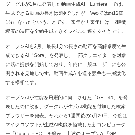
グーグルが1月に発表した動画生成AI「Lumiere」では、
生成できる動画の長さは5秒でしたが、Veoでは約12倍、
1分になったということです。来年か再来年には、2時間
程度の映画を全編生成できるレベルに達するそうです。
オープンAIも2月、最長1分の長さの動画を高解像度で生
成できるAI「Sora」を発表し、一部クリエイターを対象
に既に提供を開始しており、年内に一般ユーザーにも公
開される見通しです。動画生成AIを巡る競争も一層激化
する様相です。
オープンAIが性能を飛躍的に向上させた「GPT-4o」を発
表したのに続き、グーグルが生成AI機能を付加した検索
ブラウザーを発表。それから1週間後の5月20日、今度は
マイクロソフトが生成AI機能を搭載した新コンピュータ
ー「Copilot＋PC」を発表。上述のオープンAI「GPT-