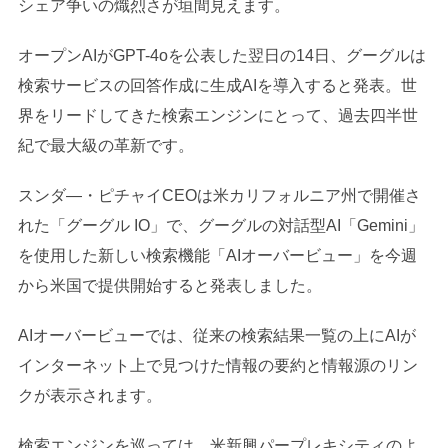
シェア争いの熾烈さが垣間見えます。
オープンAIがGPT-4oを公表した翌日の14日、グーグルは
検索サービスの回答作成に生成AIを導入すると発表。世
界をリードしてきた検索エンジンにとって、過去四半世
紀で最大級の革新です。
スンダ―・ピチャイCEOは米カリフォルニア州で開催さ
れた「グーグル IO」で、グーグルの対話型AI「Gemini」
を使用した新しい検索機能「AIオーバービュー」を今週
から米国で提供開始すると発表しました。
AIオーバービューでは、従来の検索結果一覧の上にAIが
インターネット上で見つけた情報の要約と情報源のリン
クが表示されます。
検索エンジンを巡っては、米新興パープレキシティのよ