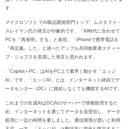
す。
マイクロソフト でAI製品開発部門トップ、ムスタファ・
スレイマン氏の発言が印象的です。「AI時代に合わせて
PCを『再発明』する」と表現。「iPhoneで携帯電話を
『再定義』した」と述べたアップル共同創業者スティー
ブ・ジョブスを意識した発言と思われます。
「Copilot＋PC」はAIをPC上で素早く動かす「エッジ
AI」です。「エッジAI」とは、インターネット経由でデ
ータセンター（DC）に接続しなくても機能するAIです。
これまでの生成AIはDC内のサーバーで情報処理するた
め、インターネットを通じてデータを送受信し、データ
処理に一定の時間を要しました。通信環境が悪いと利用
不可。一方、「エッジAI」は翻訳等に用途を限定するこ