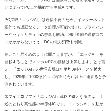
とによってPC上で機能する生成AIです。
PC搭載「エッジAI」は通信不要のため、インターネット
圏外でも遅延なくデータ処理が可能であり、プライバシ
ーやセキュリティ上の懸念も解消。利用者側の通信コス
トがかからないうえ、DCの電力消費も削減。
良いこと尽くめのように聞こえますが、「エッジAI」を
登載することでスマホやPCの価格は上昇します。とは言
え、「エッジAI」の世界市場は年平均3割ペースで拡大
し、2029年に1000億ドル（約15兆円）以上に達すると予
測されています。
米マイクロソフト「エッジAI」戦略の鍵となるのは、上
述のとおり高性能の半導体ICです。「エッジAI」を動か