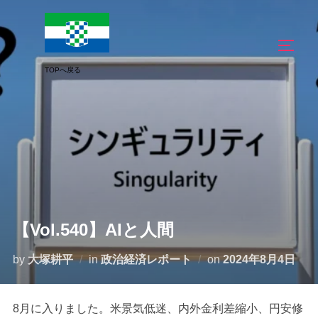
コ
ン
サイド
テ
ン
ツ
へ
ス
キ
ッ
プ
【Vol.540】AIと人間
投
by
大塚耕平
in
政治経済レポート
on
2024年8月4日
稿
日:
8月に入りました。米景気低迷、内外金利差縮小、円安修