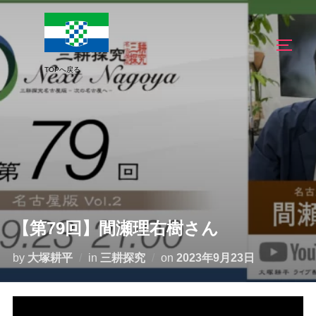
コ
ン
サイド
テ
ン
ツ
へ
ス
キ
ッ
プ
【第79回】間瀬理右樹さん
投
by
大塚耕平
in
三耕探究
on
2023年9月23日
稿
日: