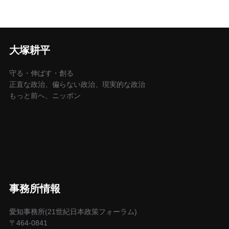
大塚耕平
守る・伸ばす・創る
正直な政治、偏らない政治、現実的な政治
もっと前へ、ニッポン
事務所情報
愛知事務所(21世紀日本政策フォーラム)
〒464-0841