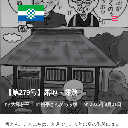
コ
ン
サイド
テ
ン
ツ
へ
ス
キ
ッ
プ
【第279号】露地・露路
投
by
大塚耕平
in
耕平さんかわら版
on
2025年9月21日
稿
日:
皆さん、こんにちは。九月です。今年の夏の酷暑にはま