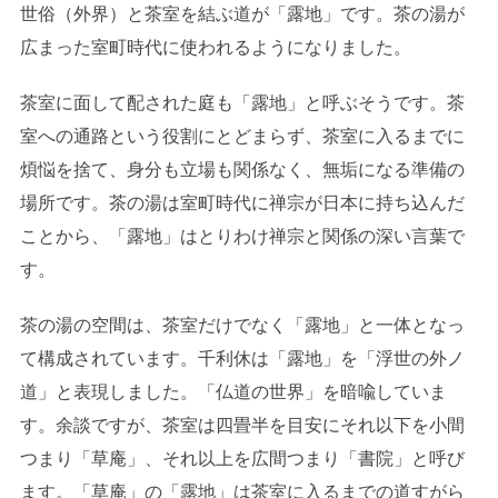
世俗（外界）と茶室を結ぶ道が「露地」です。茶の湯が
広まった室町時代に使われるようになりました。
茶室に面して配された庭も「露地」と呼ぶそうです。茶
室への通路という役割にとどまらず、茶室に入るまでに
煩悩を捨て、身分も立場も関係なく、無垢になる準備の
場所です。茶の湯は室町時代に禅宗が日本に持ち込んだ
ことから、「露地」はとりわけ禅宗と関係の深い言葉で
す。
茶の湯の空間は、茶室だけでなく「露地」と一体となっ
て構成されています。千利休は「露地」を「浮世の外ノ
道」と表現しました。「仏道の世界」を暗喩していま
す。余談ですが、茶室は四畳半を目安にそれ以下を小間
つまり「草庵」、それ以上を広間つまり「書院」と呼び
ます。「草庵」の「露地」は茶室に入るまでの道すがら