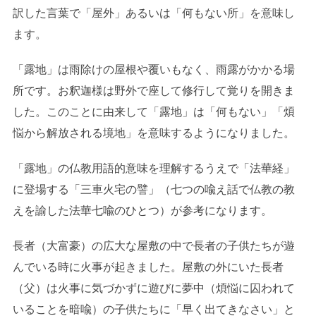
訳した言葉で「屋外」あるいは「何もない所」を意味し
ます。
「露地」は雨除けの屋根や覆いもなく、雨露がかかる場
所です。お釈迦様は野外で座して修行して覚りを開きま
した。このことに由来して「露地」は「何もない」「煩
悩から解放される境地」を意味するようになりました。
「露地」の仏教用語的意味を理解するうえで「法華経」
に登場する「三車火宅の譬」（七つの喩え話で仏教の教
えを諭した法華七喩のひとつ）が参考になります。
長者（大富豪）の広大な屋敷の中で長者の子供たちが遊
んでいる時に火事が起きました。屋敷の外にいた長者
（父）は火事に気づかずに遊びに夢中（煩悩に囚われて
いることを暗喩）の子供たちに「早く出てきなさい」と