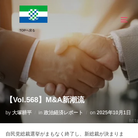
コ
ン
サイド
テ
ン
ツ
へ
ス
キ
ッ
プ
【Vol.568】M&A新潮流
投
by
大塚耕平
in
政治経済レポート
on
2025年10月1日
稿
日:
自民党総裁選挙がまもなく終了し、新総裁が決まりま